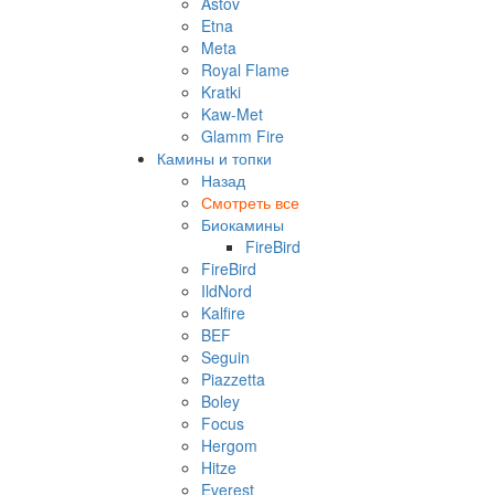
Astov
Etna
Meta
Royal Flame
Kratki
Kaw-Met
Glamm Fire
Камины и топки
Назад
Смотреть все
Биокамины
FireBird
FireBird
IldNord
Kalfire
BEF
Seguin
Piazzetta
Boley
Focus
Hergom
Hitze
Everest