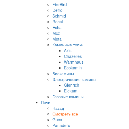
FireBird
Defro
Schmid
Rocal
Echa
Mcz
Meta
Каминные топки
Axis
Chazelles
Warmhaus
Ecokamin
Биокамины
Электрические камины
Glenrich
Elekam
Газовые камины
Печи
Назад
Смотреть все
Guca
Panadero