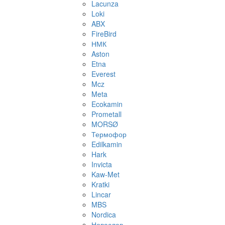
Lacunza
Loki
ABX
FireBird
НМК
Aston
Etna
Everest
Mcz
Meta
Ecokamin
Prometall
MORSØ
Термофор
Edilkamin
Hark
Invicta
Kaw-Met
Kratki
Lincar
MBS
Nordica
Новаслав