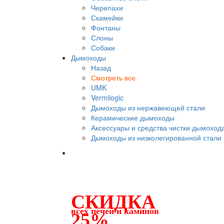
Черепахи
Скамейки
Фонтаны
Слоны
Собаки
Дымоходы
Назад
Смотреть все
UMK
Vermilogic
Дымоходы из нержавеющей стали
Керамические дымоходы
Аксессуары и средства чистки дымоход
Дымоходы из низколегированной стали
СКИДКА
всех печей и каминов
25%