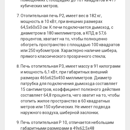
помещениях с площадью до 167 квадратов и 417
кубических метров;
Отопительная печь P2, имеет вес в 182 кг,
мощность в 10 кВт, при внешних размерах
64,5х60х53 см. К печи подключается дымоход, с
диаметром в 180 миллиметров, а КПД в 57,6
процентов, хватает на то, чтобы полноценно
обогреть пространство с площадью 100 квадратов
или 250 кубометров. Характерно наличие шибера,
прямого классического прозрачного стекла;
Печь отопительная P3, имеет массу в 91 килограмм
и мощность 6,1 кВт, при габаритных внешний
размерах 465х625х450 миллиметров. Диаметр
патрубка для подключения дымохода составляет
15 сантиметров, коэффициент полезного действия
составляет 64,8 процента, чего хватит на то, чтобы
отопить жилое пространство в 60 квадратных
метров или 150 кубических. Не имеет подвода
наружного воздуха, шиберной заслонки;
Печь отопительная P 10, отличается небольшим
габаритными размерами в 49х62,5х48