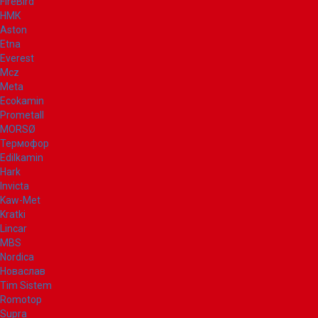
FireBird
НМК
Aston
Etna
Everest
Mcz
Meta
Ecokamin
Prometall
MORSØ
Термофор
Edilkamin
Hark
Invicta
Kaw-Met
Kratki
Lincar
MBS
Nordica
Новаслав
Tim Sistem
Romotop
Supra