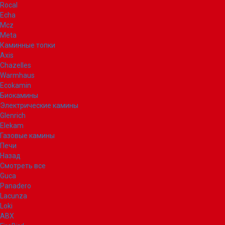
Rocal
Echa
Mcz
Meta
Каминные топки
Axis
Chazelles
Warmhaus
Ecokamin
Биокамины
Электрические камины
Glenrich
Elekam
Газовые камины
Печи
Назад
Смотреть все
Guca
Panadero
Lacunza
Loki
ABX