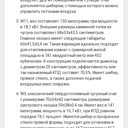
воздуха с других помещений или с улицы. Очаг
дополняется шибером, с помощью которого можно
управлять потоками воздуха;
W11, вес составляет 150 килограмм, при мощности
в 18,1 кВт. Внешние размеры каминной топки из
чугуна составляют 68х53х43,5 сантиметров.
Главное окошко имеет следующие габариты:
60х41,5х0,4 см. Такая вариация идеально подходит
для отапливания комнат с суммарной жилой
площадью в 181 квадратный метр или 452
кубических. К конструкции подключается дымоход
с диаметром 20 сантиметров, эффективность или
так называемый КПД составит 70,5%. Имеет шибер,
прямое стекло, а также дополнен подачей
воздушных масс снаружи;
W3, классический твёрдотопливный чугунный очаг
с размерами 70х54х42 сантиметра, размерами
смотрового окошка 59х38х0,4 см. Имеет вес в 141
килограмм, мощность в 16,7 кВт, при КПД равном
порядка 74,1 процент. Имеется шибер и прозрачное
стекло прямой формы, подходит для установки в