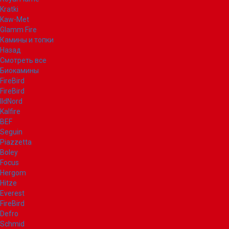
Kratki
Kaw-Met
Glamm Fire
Камины и топки
Назад
Смотреть все
Биокамины
FireBird
FireBird
IldNord
Kalfire
BEF
Seguin
Piazzetta
Boley
Focus
Hergom
Hitze
Everest
FireBird
Defro
Schmid