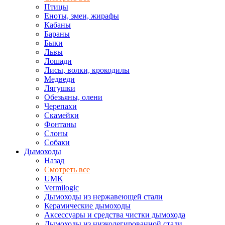
Птицы
Еноты, змеи, жирафы
Кабаны
Бараны
Быки
Львы
Лошади
Лисы, волки, крокодилы
Медведи
Лягушки
Обезьяны, олени
Черепахи
Скамейки
Фонтаны
Слоны
Собаки
Дымоходы
Назад
Смотреть все
UMK
Vermilogic
Дымоходы из нержавеющей стали
Керамические дымоходы
Аксессуары и средства чистки дымохода
Дымоходы из низколегированной стали