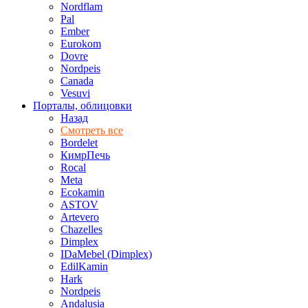
Nordflam
Pal
Ember
Eurokom
Dovre
Nordpeis
Canada
Vesuvi
Порталы, облицовки
Назад
Смотреть все
Bordelet
КимрПечь
Rocal
Meta
Ecokamin
ASTOV
Artevero
Chazelles
Dimplex
IDaMebel (Dimplex)
EdilKamin
Hark
Nordpeis
Andalusia