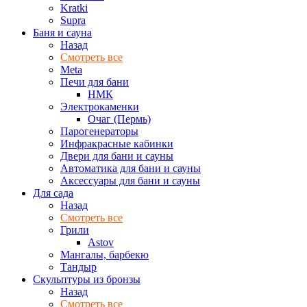
Kratki
Supra
Баня и сауна
Назад
Смотреть все
Meta
Печи для бани
НМК
Электрокаменки
Очаг (Пермь)
Парогенераторы
Инфракрасные кабинки
Двери для бани и сауны
Автоматика для бани и сауны
Аксессуары для бани и сауны
Для сада
Назад
Смотреть все
Грили
Astov
Мангалы, барбекю
Тандыр
Скульптуры из бронзы
Назад
Смотреть все