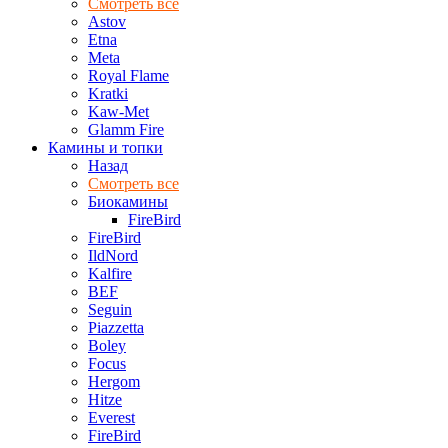
Смотреть все
Astov
Etna
Meta
Royal Flame
Kratki
Kaw-Met
Glamm Fire
Камины и топки
Назад
Смотреть все
Биокамины
FireBird
FireBird
IldNord
Kalfire
BEF
Seguin
Piazzetta
Boley
Focus
Hergom
Hitze
Everest
FireBird