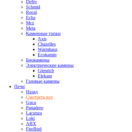
Defro
Schmid
Rocal
Echa
Mcz
Meta
Каминные топки
Axis
Chazelles
Warmhaus
Ecokamin
Биокамины
Электрические камины
Glenrich
Elekam
Газовые камины
Печи
Назад
Смотреть все
Guca
Panadero
Lacunza
Loki
ABX
FireBird