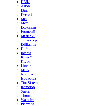
НМК
Aston
Etna
Everest
Mcz
Meta
Ecokamin
Prometall
MORSØ
Термофор
Edilkamin
Hark
Invicta
Kaw-Met
Kratki
Lincar
MBS
Nordica
Новаслав
Tim Sistem
Romotop
Supra
Thorma
Wamsler
Piazzetta