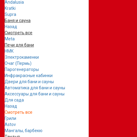
Andalusia
Kratki
Supra
Баня и сауна
Назад
Смотреть все
Meta
Печи для бани
НМК
Электрокаменки
Очаг (Пермь)
Парогенераторы
Инфракрасные кабинки
Двери для бани и сауны
Автоматика для бани и сауны
Аксессуары для бани и сауны
Для сада
Назад
Смотреть все
Грили
Astov
Мангалы, барбекю
Тандыр