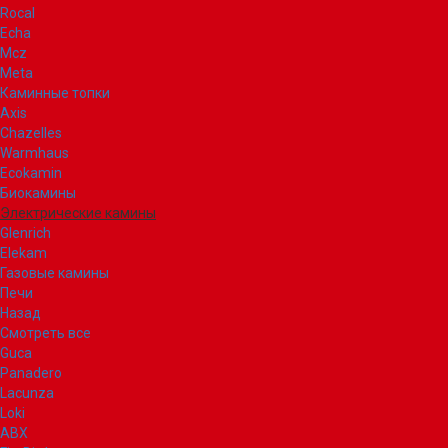
Rocal
Echa
Mcz
Meta
Каминные топки
Axis
Chazelles
Warmhaus
Ecokamin
Биокамины
Электрические камины
Glenrich
Elekam
Газовые камины
Печи
Назад
Смотреть все
Guca
Panadero
Lacunza
Loki
ABX