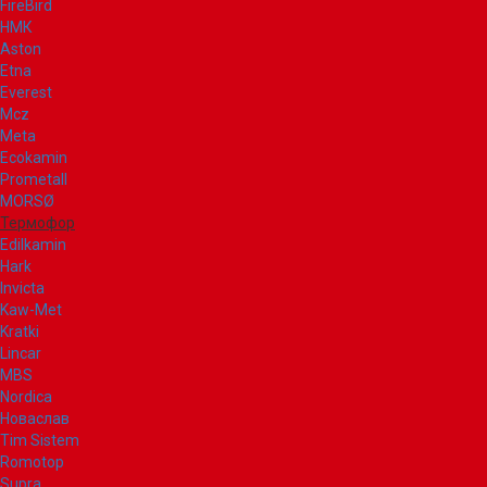
FireBird
НМК
Aston
Etna
Everest
Mcz
Meta
Ecokamin
Prometall
MORSØ
Термофор
Edilkamin
Hark
Invicta
Kaw-Met
Kratki
Lincar
MBS
Nordica
Новаслав
Tim Sistem
Romotop
Supra