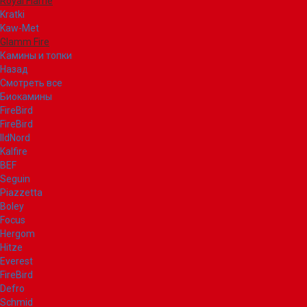
Royal Flame
Kratki
Kaw-Met
Glamm Fire
Камины и топки
Назад
Смотреть все
Биокамины
FireBird
FireBird
IldNord
Kalfire
BEF
Seguin
Piazzetta
Boley
Focus
Hergom
Hitze
Everest
FireBird
Defro
Schmid