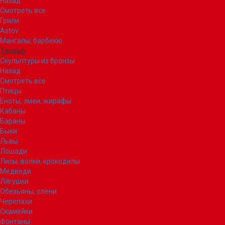
Назад
Смотреть все
Грили
Astov
Мангалы, барбекю
Тандыр
Скульптуры из бронзы
Назад
Смотреть все
Птицы
Еноты, змеи, жирафы
Кабаны
Бараны
Быки
Львы
Лошади
Лисы, волки, крокодилы
Медведи
Лягушки
Обезьяны, олени
Черепахи
Скамейки
Фонтаны