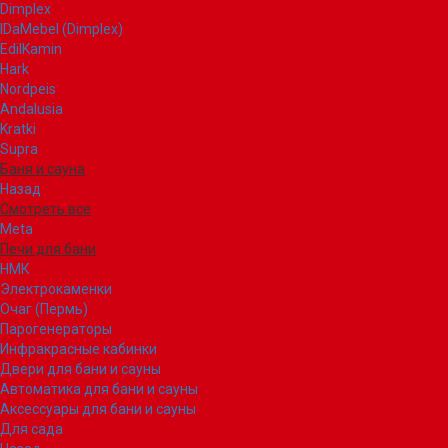
Dimplex
IDaMebel (Dimplex)
EdilKamin
Hark
Nordpeis
Andalusia
Kratki
Supra
Баня и сауна
Назад
Смотреть все
Meta
Печи для бани
НМК
Электрокаменки
Очаг (Пермь)
Парогенераторы
Инфракрасные кабинки
Двери для бани и сауны
Автоматика для бани и сауны
Аксессуары для бани и сауны
Для сада