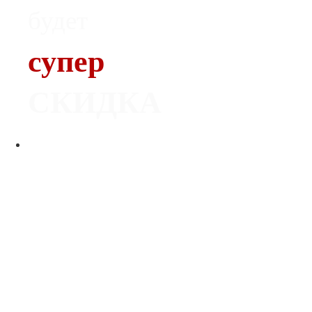
будет
супер
СКИДКА
Печь
Dovre 300CB
С ОРИГИНАЛЬНЫМ ЛИТЬЕМ
НОРВЕЖСКИЕ ПЕЧИ
СЕРТИФИЦИРОВАННЫЙ ДИЛЕР
-
-