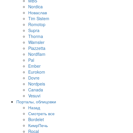
MBS
Nordica
Новаслав
Tim Sistem
Romotop
Supra
Thorma
Wamsler
Piazzetta
Nordflam
Pal
Ember
Eurokom
Dovre
Nordpeis
Canada
Vesuvi
Порталы, облицовки
Назад
Смотреть все
Bordelet
КимрПечь
Rocal