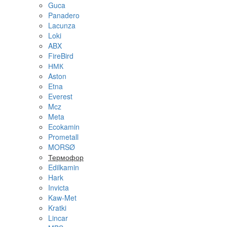
Guca
Panadero
Lacunza
Loki
ABX
FireBird
НМК
Aston
Etna
Everest
Mcz
Meta
Ecokamin
Prometall
MORSØ
Термофор
Edilkamin
Hark
Invicta
Kaw-Met
Kratki
Lincar