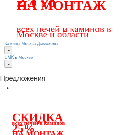
НА МОНТАЖ
всех печей и каминов в
Москве и области
Камины Москва
Дымоходы
UMK в Москве
Предложения
СКИДКА
всех печей и каминов
25%
НА МОНТАЖ