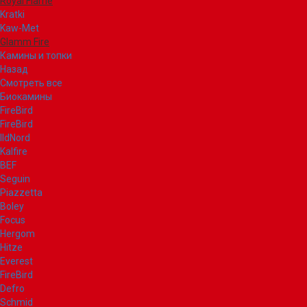
Royal Flame
Kratki
Kaw-Met
Glamm Fire
Камины и топки
Назад
Смотреть все
Биокамины
FireBird
FireBird
IldNord
Kalfire
BEF
Seguin
Piazzetta
Boley
Focus
Hergom
Hitze
Everest
FireBird
Defro
Schmid