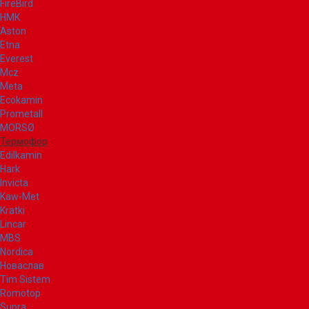
FireBird
НМК
Aston
Etna
Everest
Mcz
Meta
Ecokamin
Prometall
MORSØ
Термофор
Edilkamin
Hark
Invicta
Kaw-Met
Kratki
Lincar
MBS
Nordica
Новаслав
Tim Sistem
Romotop
Supra