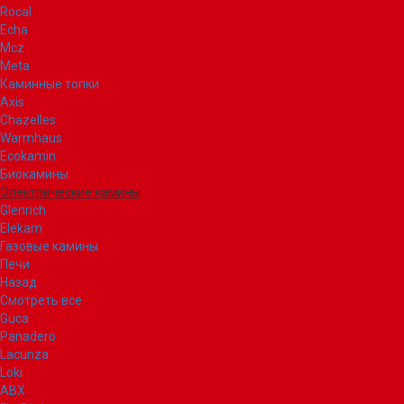
Rocal
Echa
Mcz
Meta
Каминные топки
Axis
Chazelles
Warmhaus
Ecokamin
Биокамины
Электрические камины
Glenrich
Elekam
Газовые камины
Печи
Назад
Смотреть все
Guca
Panadero
Lacunza
Loki
ABX