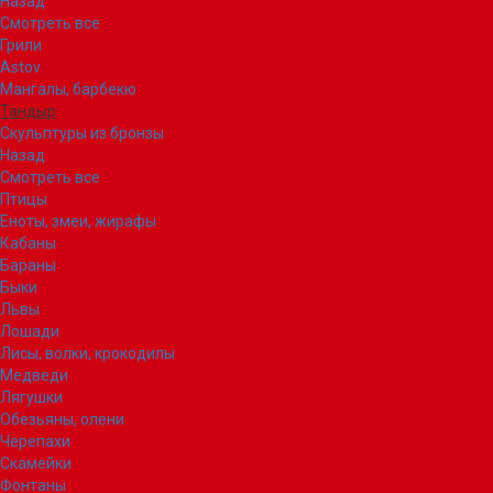
Назад
Смотреть все
Грили
Astov
Мангалы, барбекю
Тандыр
Скульптуры из бронзы
Назад
Смотреть все
Птицы
Еноты, змеи, жирафы
Кабаны
Бараны
Быки
Львы
Лошади
Лисы, волки, крокодилы
Медведи
Лягушки
Обезьяны, олени
Черепахи
Скамейки
Фонтаны