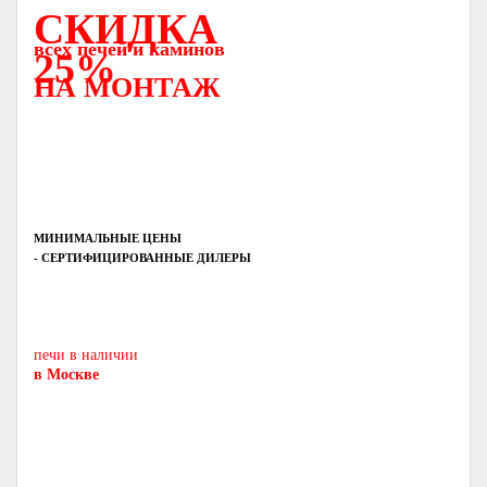
СКИДКА
всех печей и каминов
25%
НА МОНТАЖ
МИНИМАЛЬНЫЕ ЦЕНЫ
- СЕРТИФИЦИРОВАННЫЕ ДИЛЕРЫ
Печь-камин
PISA
и другие печи и камины
европейских производителей.
печи в наличии
в Москве