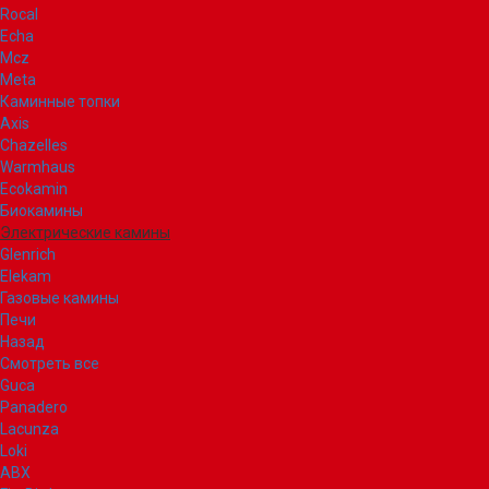
Rocal
Echa
Mcz
Meta
Каминные топки
Axis
Chazelles
Warmhaus
Ecokamin
Биокамины
Электрические камины
Glenrich
Elekam
Газовые камины
Печи
Назад
Смотреть все
Guca
Panadero
Lacunza
Loki
ABX