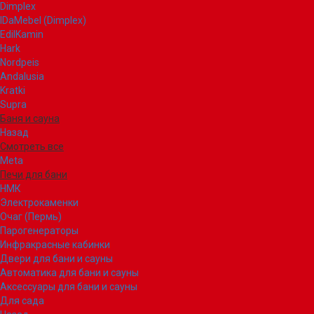
Dimplex
IDaMebel (Dimplex)
EdilKamin
Hark
Nordpeis
Andalusia
Kratki
Supra
Баня и сауна
Назад
Смотреть все
Meta
Печи для бани
НМК
Электрокаменки
Очаг (Пермь)
Парогенераторы
Инфракрасные кабинки
Двери для бани и сауны
Автоматика для бани и сауны
Аксессуары для бани и сауны
Для сада