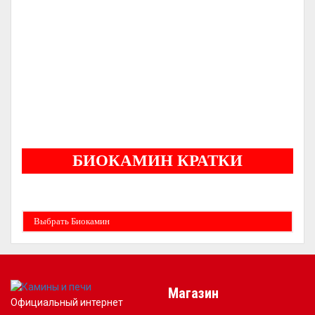
С ОРИГИНАЛЬНЫМ ЛИТЬЕМ
НОРВЕЖСКИЕ ПЕЧИ
СЕРТИФИЦИРОВАННЫЙ ДИЛЕР
-
-
ГАРАНТИЯ
ОТ
ЛЕТ
5
БИОКАМИН КРАТКИ
Бездымные камины на спитовом геле. Ни сажи, ни копоти в вашей квартире.
Спиртовой биокамин работает на 1 литре 2-3 часа !
Выбрать Биокамин
Магазин
Официальный интернет