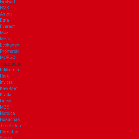
FireBird
НМК
Aston
Etna
Everest
Mcz
Meta
Ecokamin
Prometall
MORSØ
Термофор
Edilkamin
Hark
Invicta
Kaw-Met
Kratki
Lincar
MBS
Nordica
Новаслав
Tim Sistem
Romotop
Supra