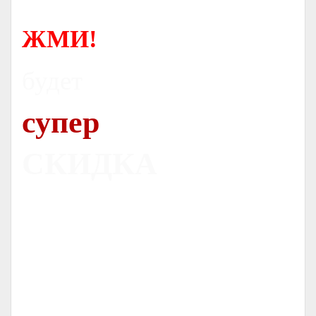
ЖМИ!
будет
супер
СКИДКА
Печь
Dovre 300CB