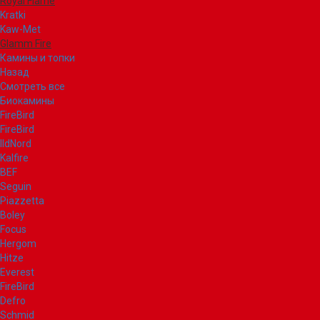
Royal Flame
Kratki
Kaw-Met
Glamm Fire
Камины и топки
Назад
Смотреть все
Биокамины
FireBird
FireBird
IldNord
Kalfire
BEF
Seguin
Piazzetta
Boley
Focus
Hergom
Hitze
Everest
FireBird
Defro
Schmid