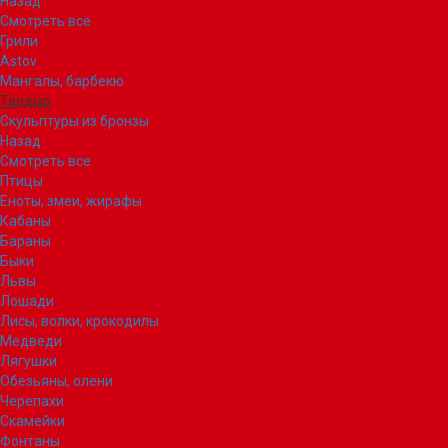
Назад
Смотреть все
Грили
Astov
Мангалы, барбекю
Тандыр
Скульптуры из бронзы
Назад
Смотреть все
Птицы
Еноты, змеи, жирафы
Кабаны
Бараны
Быки
Львы
Лошади
Лисы, волки, крокодилы
Медведи
Лягушки
Обезьяны, олени
Черепахи
Скамейки
Фонтаны