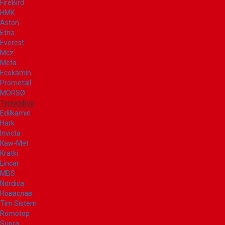
FireBird
НМК
Aston
Etna
Everest
Mcz
Meta
Ecokamin
Prometall
MORSØ
Термофор
Edilkamin
Hark
Invicta
Kaw-Met
Kratki
Lincar
MBS
Nordica
Новаслав
Tim Sistem
Romotop
Supra