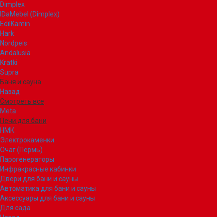
Dimplex
IDaMebel (Dimplex)
EdilKamin
Hark
Nordpeis
Andalusia
Kratki
Supra
Баня и сауна
Назад
Смотреть все
Meta
Печи для бани
НМК
Электрокаменки
Очаг (Пермь)
Парогенераторы
Инфракрасные кабинки
Двери для бани и сауны
Автоматика для бани и сауны
Аксессуары для бани и сауны
Для сада