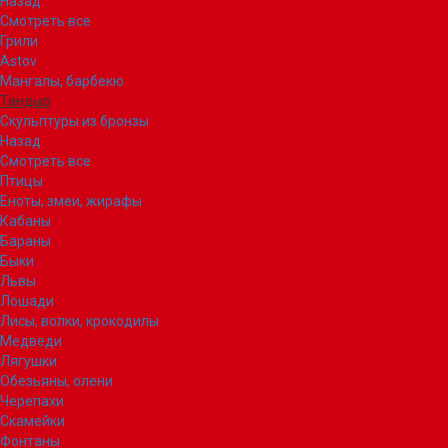
Назад
Смотреть все
Грили
Astov
Мангалы, барбекю
Тандыр
Скульптуры из бронзы
Назад
Смотреть все
Птицы
Еноты, змеи, жирафы
Кабаны
Бараны
Быки
Львы
Лошади
Лисы, волки, крокодилы
Медведи
Лягушки
Обезьяны, олени
Черепахи
Скамейки
Фонтаны