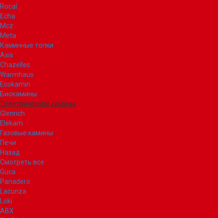
Rocal
Echa
Mcz
Meta
Каминные топки
Axis
Chazelles
Warmhaus
Ecokamin
Биокамины
Электрические камины
Glenrich
Elekam
Газовые камины
Печи
Назад
Смотреть все
Guca
Panadero
Lacunza
Loki
ABX