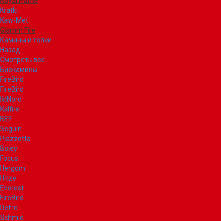
Royal Flame
Kratki
Kaw-Met
Glamm Fire
Камины и топки
Назад
Смотреть все
Биокамины
FireBird
FireBird
IldNord
Kalfire
BEF
Seguin
Piazzetta
Boley
Focus
Hergom
Hitze
Everest
FireBird
Defro
Schmid