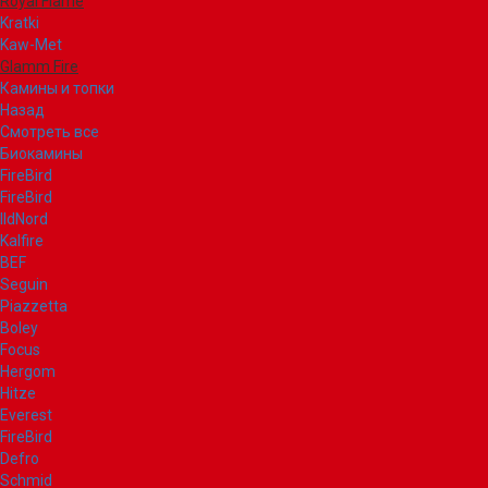
Royal Flame
Kratki
Kaw-Met
Glamm Fire
Камины и топки
Назад
Смотреть все
Биокамины
FireBird
FireBird
IldNord
Kalfire
BEF
Seguin
Piazzetta
Boley
Focus
Hergom
Hitze
Everest
FireBird
Defro
Schmid