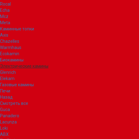
Rocal
Echa
Mcz
Meta
Каминные топки
Axis
Chazelles
Warmhaus
Ecokamin
Биокамины
Электрические камины
Glenrich
Elekam
Газовые камины
Печи
Назад
Смотреть все
Guca
Panadero
Lacunza
Loki
ABX