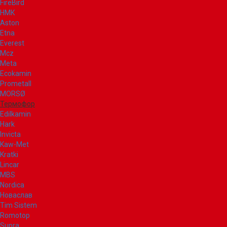
FireBird
НМК
Aston
Etna
Everest
Mcz
Meta
Ecokamin
Prometall
MORSØ
Термофор
Edilkamin
Hark
Invicta
Kaw-Met
Kratki
Lincar
MBS
Nordica
Новаслав
Tim Sistem
Romotop
Supra