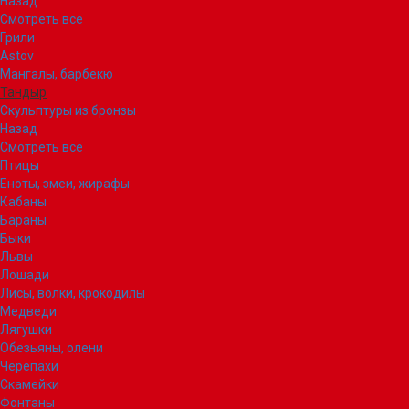
Назад
Смотреть все
Грили
Astov
Мангалы, барбекю
Тандыр
Скульптуры из бронзы
Назад
Смотреть все
Птицы
Еноты, змеи, жирафы
Кабаны
Бараны
Быки
Львы
Лошади
Лисы, волки, крокодилы
Медведи
Лягушки
Обезьяны, олени
Черепахи
Скамейки
Фонтаны