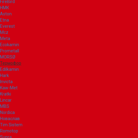
FireBird
НМК
Aston
Etna
Everest
Mcz
Meta
Ecokamin
Prometall
MORSØ
Термофор
Edilkamin
Hark
Invicta
Kaw-Met
Kratki
Lincar
MBS
Nordica
Новаслав
Tim Sistem
Romotop
Supra