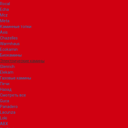
Rocal
Echa
Mcz
Meta
Каминные топки
Axis
Chazelles
Warmhaus
Ecokamin
Биокамины
Электрические камины
Glenrich
Elekam
Газовые камины
Печи
Назад
Смотреть все
Guca
Panadero
Lacunza
Loki
ABX