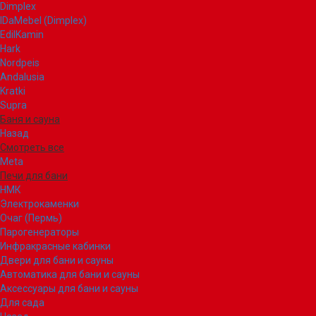
Dimplex
IDaMebel (Dimplex)
EdilKamin
Hark
Nordpeis
Andalusia
Kratki
Supra
Баня и сауна
Назад
Смотреть все
Meta
Печи для бани
НМК
Электрокаменки
Очаг (Пермь)
Парогенераторы
Инфракрасные кабинки
Двери для бани и сауны
Автоматика для бани и сауны
Аксессуары для бани и сауны
Для сада