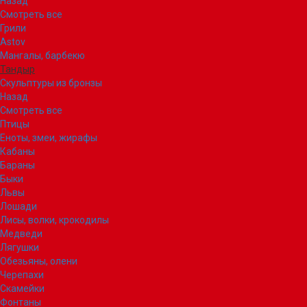
Назад
Смотреть все
Грили
Astov
Мангалы, барбекю
Тандыр
Скульптуры из бронзы
Назад
Смотреть все
Птицы
Еноты, змеи, жирафы
Кабаны
Бараны
Быки
Львы
Лошади
Лисы, волки, крокодилы
Медведи
Лягушки
Обезьяны, олени
Черепахи
Скамейки
Фонтаны