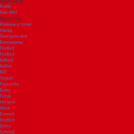
Royal Flame
Kratki
Kaw-Met
Glamm Fire
Камины и топки
Назад
Смотреть все
Биокамины
FireBird
FireBird
IldNord
Kalfire
BEF
Seguin
Piazzetta
Boley
Focus
Hergom
Hitze
Everest
FireBird
Defro
Schmid