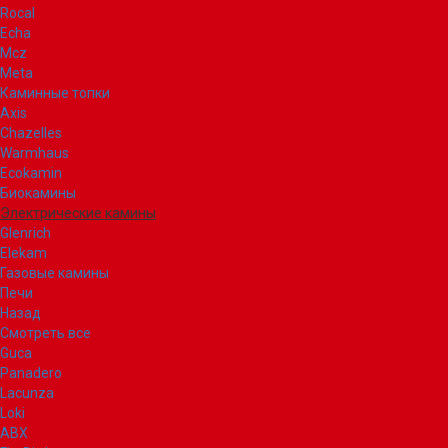
Rocal
Echa
Mcz
Meta
Каминные топки
Axis
Chazelles
Warmhaus
Ecokamin
Биокамины
Электрические камины
Glenrich
Elekam
Газовые камины
Печи
Назад
Смотреть все
Guca
Panadero
Lacunza
Loki
ABX