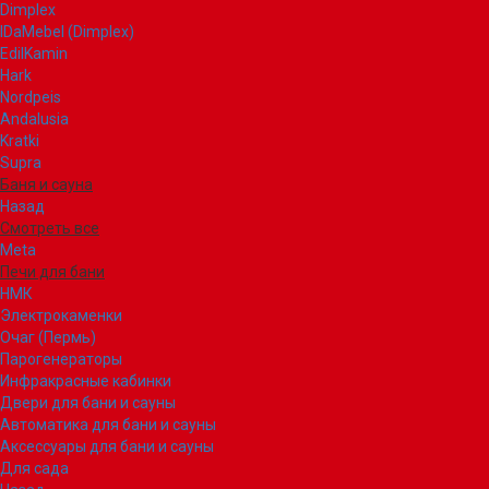
Dimplex
IDaMebel (Dimplex)
EdilKamin
Hark
Nordpeis
Andalusia
Kratki
Supra
Баня и сауна
Назад
Смотреть все
Meta
Печи для бани
НМК
Электрокаменки
Очаг (Пермь)
Парогенераторы
Инфракрасные кабинки
Двери для бани и сауны
Автоматика для бани и сауны
Аксессуары для бани и сауны
Для сада