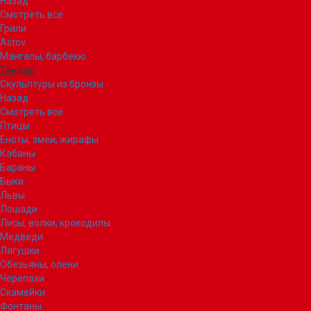
Назад
Смотреть все
Грили
Astov
Мангалы, барбекю
Тандыр
Скульптуры из бронзы
Назад
Смотреть все
Птицы
Еноты, змеи, жирафы
Кабаны
Бараны
Быки
Львы
Лошади
Лисы, волки, крокодилы
Медведи
Лягушки
Обезьяны, олени
Черепахи
Скамейки
Фонтаны