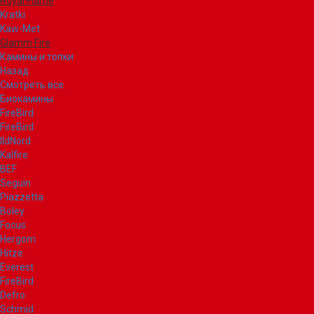
Royal Flame
Kratki
Kaw-Met
Glamm Fire
Камины и топки
Назад
Смотреть все
Биокамины
FireBird
FireBird
IldNord
Kalfire
BEF
Seguin
Piazzetta
Boley
Focus
Hergom
Hitze
Everest
FireBird
Defro
Schmid