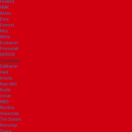
FireBird
НМК
Aston
Etna
Everest
Mcz
Meta
Ecokamin
Prometall
MORSØ
Термофор
Edilkamin
Hark
Invicta
Kaw-Met
Kratki
Lincar
MBS
Nordica
Новаслав
Tim Sistem
Romotop
Supra