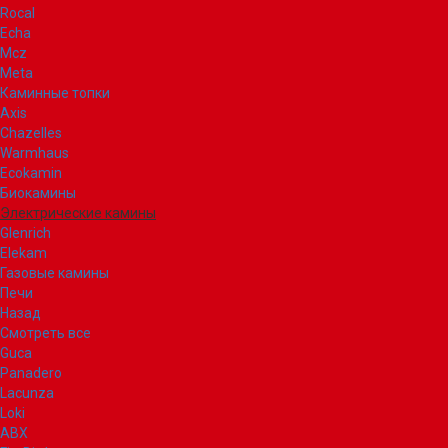
Rocal
Echa
Mcz
Meta
Каминные топки
Axis
Chazelles
Warmhaus
Ecokamin
Биокамины
Электрические камины
Glenrich
Elekam
Газовые камины
Печи
Назад
Смотреть все
Guca
Panadero
Lacunza
Loki
ABX