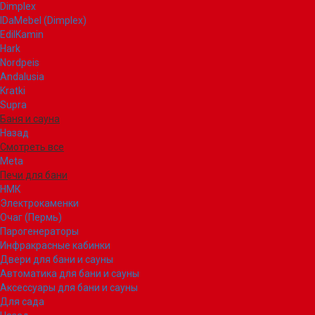
Dimplex
IDaMebel (Dimplex)
EdilKamin
Hark
Nordpeis
Andalusia
Kratki
Supra
Баня и сауна
Назад
Смотреть все
Meta
Печи для бани
НМК
Электрокаменки
Очаг (Пермь)
Парогенераторы
Инфракрасные кабинки
Двери для бани и сауны
Автоматика для бани и сауны
Аксессуары для бани и сауны
Для сада