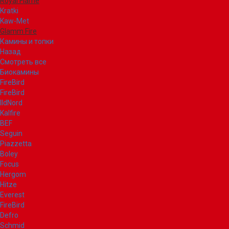
Royal Flame
Kratki
Kaw-Met
Glamm Fire
Камины и топки
Назад
Смотреть все
Биокамины
FireBird
FireBird
IldNord
Kalfire
BEF
Seguin
Piazzetta
Boley
Focus
Hergom
Hitze
Everest
FireBird
Defro
Schmid