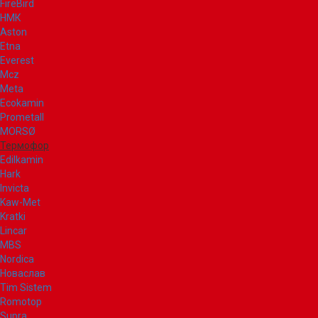
FireBird
НМК
Aston
Etna
Everest
Mcz
Meta
Ecokamin
Prometall
MORSØ
Термофор
Edilkamin
Hark
Invicta
Kaw-Met
Kratki
Lincar
MBS
Nordica
Новаслав
Tim Sistem
Romotop
Supra