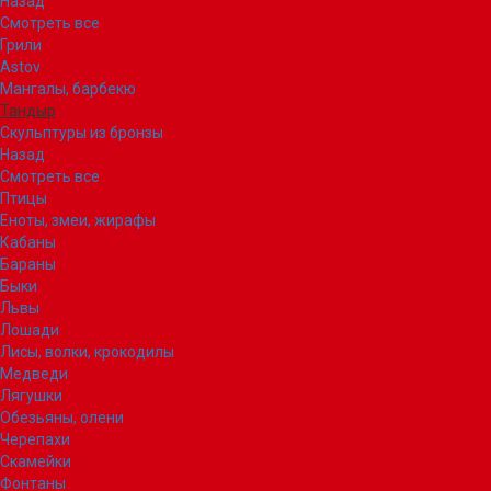
Назад
Смотреть все
Грили
Astov
Мангалы, барбекю
Тандыр
Скульптуры из бронзы
Назад
Смотреть все
Птицы
Еноты, змеи, жирафы
Кабаны
Бараны
Быки
Львы
Лошади
Лисы, волки, крокодилы
Медведи
Лягушки
Обезьяны, олени
Черепахи
Скамейки
Фонтаны