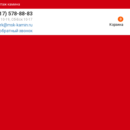
нтаж камина
17) 578-88-83
0
 10-19, Сб-Вск 10-17
Корзина
rk@msk-kamin.ru
 обратный звонок