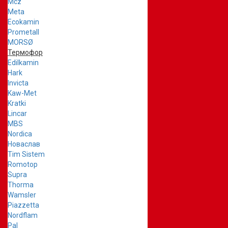
Mcz
Meta
Ecokamin
Prometall
MORSØ
Термофор
Edilkamin
Hark
Invicta
Kaw-Met
Kratki
Lincar
MBS
Nordica
Новаслав
Tim Sistem
Romotop
Supra
Thorma
Wamsler
Piazzetta
Nordflam
Pal