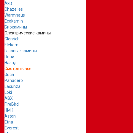
Axis
Chazelles
Warmhaus
Ecokamin
Биокамины
Электрические камины
Glenrich
Elekam
Газовые камины
Печи
Назад
Смотреть все
Guca
Panadero
Lacunza
Loki
ABX
FireBird
НМК
Aston
Etna
Everest