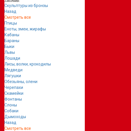
Скульптуры из бронзы
Назад
Смотреть все
Птицы
Еноты, змеи, жирафы
Кабаны
Бараны
Быки
Львы
Лошади
Лисы, волки, крокодилы
Медведи
Лягушки
Обезьяны, олени
Черепахи
Скамейки
Фонтаны
Слоны
Собаки
Дымоходы
Назад
Смотреть все