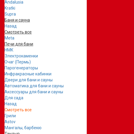
Andalusia
Kratki
Supra
Баня и сауна
Назад
Смотреть все
Meta
Печи для бани
НМК
Электрокаменки
Очаг (Пермь)
Парогенераторы
Инфракрасные кабинки
Двери для бани и сауны
Автоматика для бани и сауны
Аксессуары для бани и сауны
Для сада
Назад
Смотреть все
Грили
Astov
Мангалы, барбекю
Тандыр