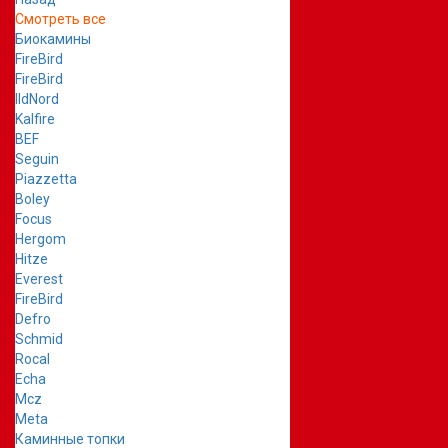
Смотреть все
Биокамины
FireBird
FireBird
IldNord
Kalfire
BEF
Seguin
Piazzetta
Boley
Focus
Hergom
Hitze
Everest
FireBird
Defro
Schmid
Rocal
Echa
Mcz
Meta
Каминные топки