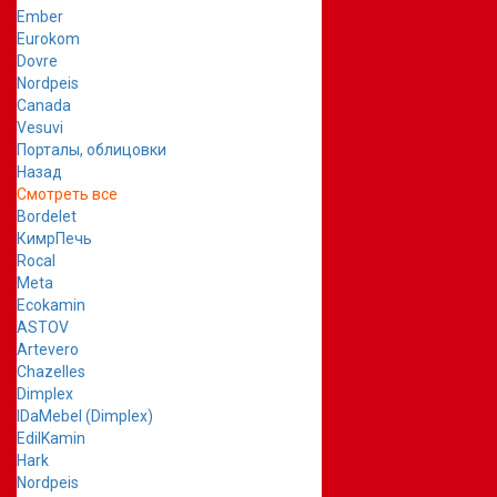
Ember
Eurokom
Dovre
Nordpeis
Canada
Vesuvi
Порталы, облицовки
Назад
Смотреть все
Bordelet
КимрПечь
Rocal
Meta
Ecokamin
ASTOV
Artevero
Chazelles
Dimplex
IDaMebel (Dimplex)
EdilKamin
Hark
Nordpeis