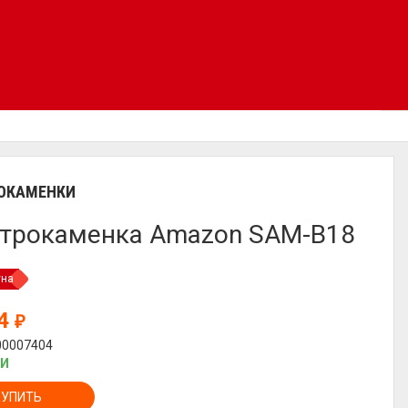
ОКАМЕНКИ
трокаменка Amazon SAM-B18
уна
94
₽
00007404
ИИ
КУПИТЬ