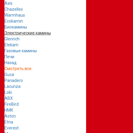
Axis
Chazelles
Warmhaus
Ecokamin
Биокамины
Электрические камины
Glenrich
Elekam
Газовые камины
Печи
Назад
Смотреть все
Guca
Panadero
Lacunza
Loki
ABX
FireBird
НМК
Aston
Etna
Everest