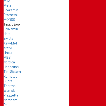
Mcz
Meta
Ecokamin
Prometall
MORSØ
Термофор
Edilkamin
Hark
Invicta
Kaw-Met
Kratki
Lincar
MBS
Nordica
Новаслав
Tim Sistem
Romotop
Supra
Thorma
Wamsler
Piazzetta
Nordflam
Pal