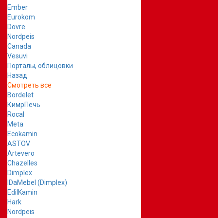
Ember
Eurokom
Dovre
Nordpeis
Canada
Vesuvi
Порталы, облицовки
Назад
Смотреть все
Bordelet
КимрПечь
Rocal
Meta
Ecokamin
ASTOV
Artevero
Chazelles
Dimplex
IDaMebel (Dimplex)
EdilKamin
Hark
Nordpeis