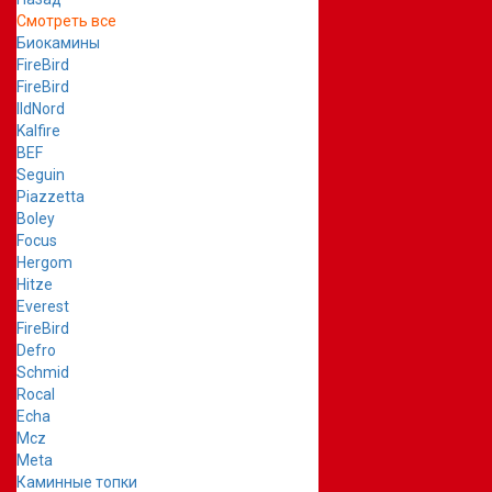
Смотреть все
Биокамины
FireBird
FireBird
IldNord
Kalfire
BEF
Seguin
Piazzetta
Boley
Focus
Hergom
Hitze
Everest
FireBird
Defro
Schmid
Rocal
Echa
Mcz
Meta
Каминные топки