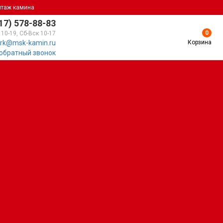
нтаж камина
17) 578-88-83
0
 10-19, Сб-Вск 10-17
Корзина
rk@msk-kamin.ru
 обратный звонок