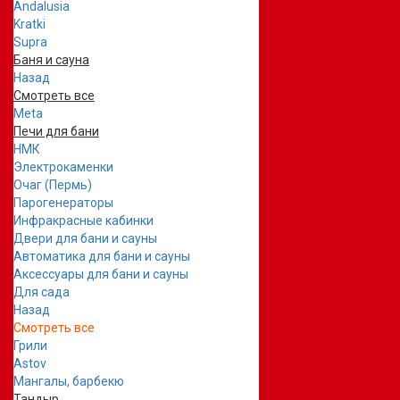
Andalusia
Kratki
Supra
Баня и сауна
Назад
Смотреть все
Meta
Печи для бани
НМК
Электрокаменки
Очаг (Пермь)
Парогенераторы
Инфракрасные кабинки
Двери для бани и сауны
Автоматика для бани и сауны
Аксессуары для бани и сауны
Для сада
Назад
Смотреть все
Грили
Astov
Мангалы, барбекю
Тандыр