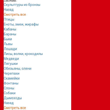
Скульптуры из бронзы
Назад
Смотреть все
Птицы
Еноты, змеи, жирафы
Кабаны
Бараны
Быки
Львы
Лошади
Лисы, волки, крокодилы
Медведи
Лягушки
Обезьяны, олени
Черепахи
Скамейки
Фонтаны
Слоны
Собаки
Дымоходы
Назад
Смотреть все