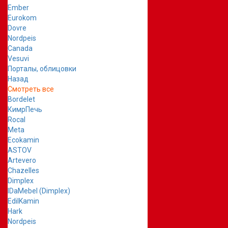
Ember
Eurokom
Dovre
Nordpeis
Canada
Vesuvi
Порталы, облицовки
Назад
Смотреть все
Bordelet
КимрПечь
Rocal
Meta
Ecokamin
ASTOV
Artevero
Chazelles
Dimplex
IDaMebel (Dimplex)
EdilKamin
Hark
Nordpeis