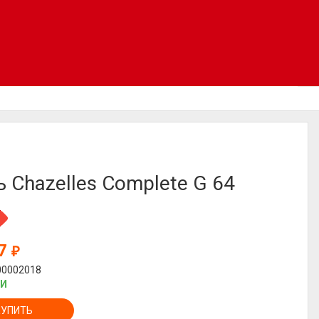
ь Chazelles Complete G 64
97
₽
00002018
ИИ
КУПИТЬ