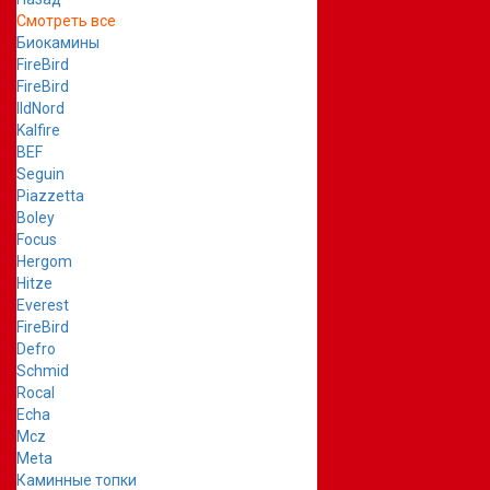
Смотреть все
Биокамины
FireBird
FireBird
IldNord
Kalfire
BEF
Seguin
Piazzetta
Boley
Focus
Hergom
Hitze
Everest
FireBird
Defro
Schmid
Rocal
Echa
Mcz
Meta
Каминные топки