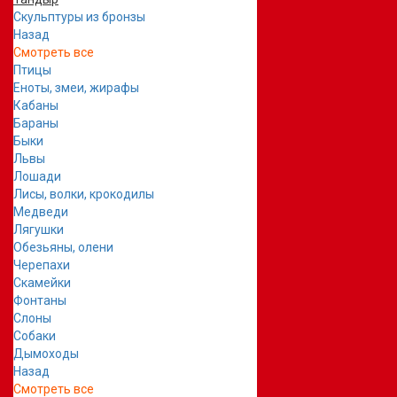
Скульптуры из бронзы
Назад
Смотреть все
Птицы
Еноты, змеи, жирафы
Кабаны
Бараны
Быки
Львы
Лошади
Лисы, волки, крокодилы
Медведи
Лягушки
Обезьяны, олени
Черепахи
Скамейки
Фонтаны
Слоны
Собаки
Дымоходы
Назад
Смотреть все