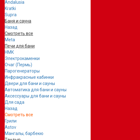
Andalusia
Kratki
Supra
Баня и сауна
Назад
Смотреть все
Meta
Печи для бани
НМК
Электрокаменки
Очаг (Пермь)
Парогенераторы
Инфракрасные кабинки
Двери для бани и сауны
Автоматика для бани и сауны
Аксессуары для бани и сауны
Для сада
Назад
Смотреть все
Грили
Astov
Мангалы, барбекю
Тандыр