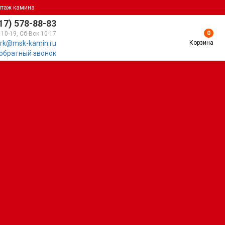
нтаж камина
17) 578-88-83
0
 10-19, Сб-Вск 10-17
Корзина
rk@msk-kamin.ru
 обратный звонок