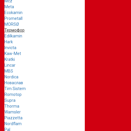
Mcz
Meta
Ecokamin
Prometall
MORSØ
Термофор
Edilkamin
Hark
Invicta
Kaw-Met
Kratki
Lincar
MBS
Nordica
Новаслав
Tim Sistem
Romotop
Supra
Thorma
Wamsler
Piazzetta
Nordflam
Pal