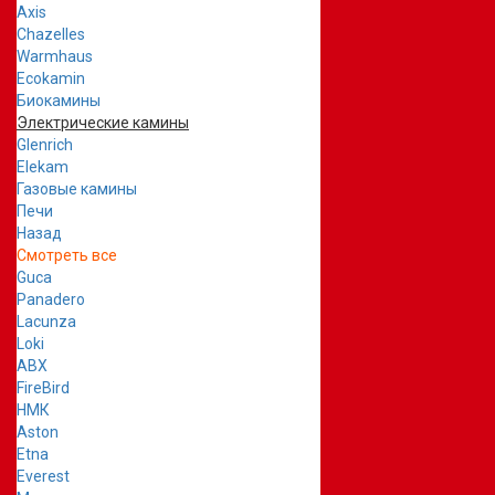
Axis
Chazelles
Warmhaus
Ecokamin
Биокамины
Электрические камины
Glenrich
Elekam
Газовые камины
Печи
Назад
Смотреть все
Guca
Panadero
Lacunza
Loki
ABX
FireBird
НМК
Aston
Etna
Everest