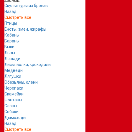
Скульптуры из бронзы
Назад
Смотреть все
Птицы
Еноты, змеи, жирафы
Кабаны
Бараны
Быки
Львы
Лошади
Лисы, волки, крокодилы
Медведи
Лягушки
Обезьяны, олени
Черепахи
Скамейки
Фонтаны
Слоны
Собаки
Дымоходы
Назад
Смотреть все