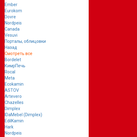
Ember
Eurokom
Dovre
Nordpeis
Canada
Vesuvi
Порталы, облицовки
Назад
Смотреть все
Bordelet
КимрПечь
Rocal
Meta
Ecokamin
ASTOV
Artevero
Chazelles
Dimplex
IDaMebel (Dimplex)
EdilKamin
Hark
Nordpeis