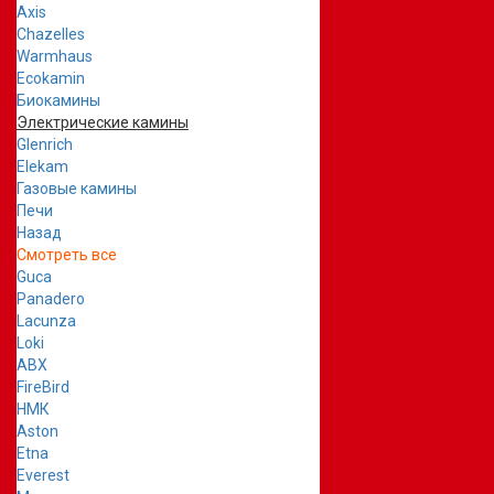
Axis
Chazelles
Warmhaus
Ecokamin
Биокамины
Электрические камины
Glenrich
Elekam
Газовые камины
Печи
Назад
Смотреть все
Guca
Panadero
Lacunza
Loki
ABX
FireBird
НМК
Aston
Etna
Everest