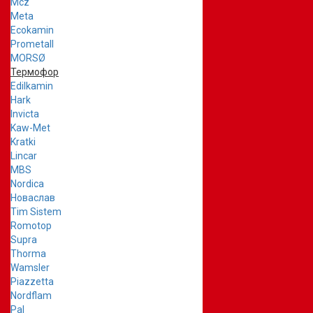
Mcz
Meta
Ecokamin
Prometall
MORSØ
Термофор
Edilkamin
Hark
Invicta
Kaw-Met
Kratki
Lincar
MBS
Nordica
Новаслав
Tim Sistem
Romotop
Supra
Thorma
Wamsler
Piazzetta
Nordflam
Pal