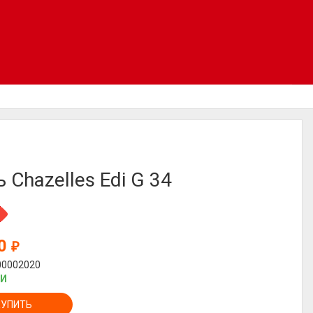
 Chazelles Edi G 34
80
₽
00002020
ИИ
КУПИТЬ