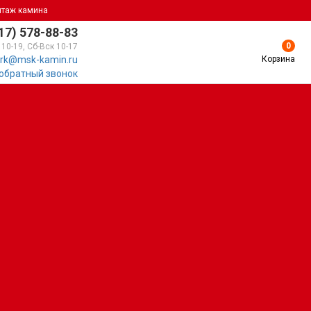
нтаж камина
17) 578-88-83
0
 10-19, Сб-Вск 10-17
Корзина
rk@msk-kamin.ru
 обратный звонок