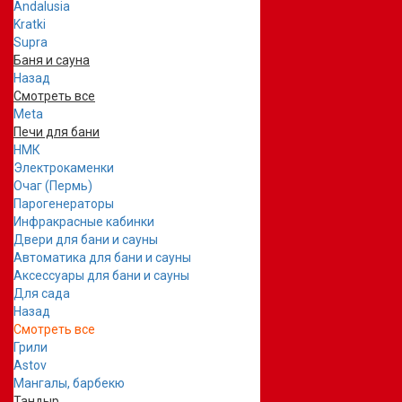
Andalusia
Kratki
Supra
Баня и сауна
Назад
Смотреть все
Meta
Печи для бани
НМК
Электрокаменки
Очаг (Пермь)
Парогенераторы
Инфракрасные кабинки
Двери для бани и сауны
Автоматика для бани и сауны
Аксессуары для бани и сауны
Для сада
Назад
Смотреть все
Грили
Astov
Мангалы, барбекю
Тандыр