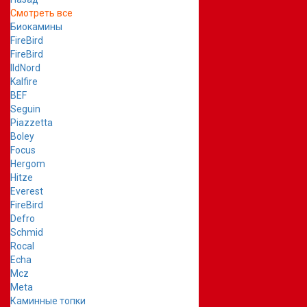
Смотреть все
Биокамины
FireBird
FireBird
IldNord
Kalfire
BEF
Seguin
Piazzetta
Boley
Focus
Hergom
Hitze
Everest
FireBird
Defro
Schmid
Rocal
Echa
Mcz
Meta
Каминные топки