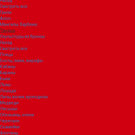
Назад
Смотреть все
Грили
Astov
Мангалы, барбекю
Тандыр
Скульптуры из бронзы
Назад
Смотреть все
Птицы
Еноты, змеи, жирафы
Кабаны
Бараны
Быки
Львы
Лошади
Лисы, волки, крокодилы
Медведи
Лягушки
Обезьяны, олени
Черепахи
Скамейки
Фонтаны