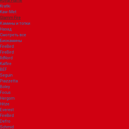
Royal Flame
Kratki
Kaw-Met
Glamm Fire
Камины и топки
Назад
Смотреть все
Биокамины
FireBird
FireBird
IldNord
Kalfire
BEF
Seguin
Piazzetta
Boley
Focus
Hergom
Hitze
Everest
FireBird
Defro
Schmid