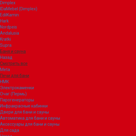
Dimplex
IDaMebel (Dimplex)
EdilKamin
Hark
Nordpeis
Andalusia
Kratki
Supra
Баня и сауна
Назад
Смотреть все
Meta
Печи для бани
НМК
Электрокаменки
Очаг (Пермь)
Парогенераторы
Инфракрасные кабинки
Двери для бани и сауны
Автоматика для бани и сауны
Аксессуары для бани и сауны
Для сада