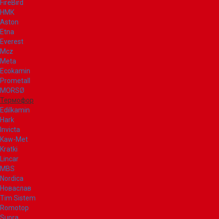
FireBird
НМК
Aston
Etna
Everest
Mcz
Meta
Ecokamin
Prometall
MORSØ
Термофор
Edilkamin
Hark
Invicta
Kaw-Met
Kratki
Lincar
MBS
Nordica
Новаслав
Tim Sistem
Romotop
Supra