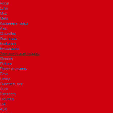
Rocal
Echa
Mcz
Meta
Каминные топки
Axis
Chazelles
Warmhaus
Ecokamin
Биокамины
Электрические камины
Glenrich
Elekam
Газовые камины
Печи
Назад
Смотреть все
Guca
Panadero
Lacunza
Loki
ABX