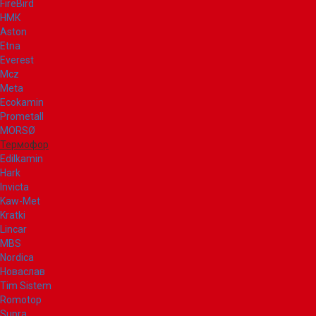
FireBird
НМК
Aston
Etna
Everest
Mcz
Meta
Ecokamin
Prometall
MORSØ
Термофор
Edilkamin
Hark
Invicta
Kaw-Met
Kratki
Lincar
MBS
Nordica
Новаслав
Tim Sistem
Romotop
Supra