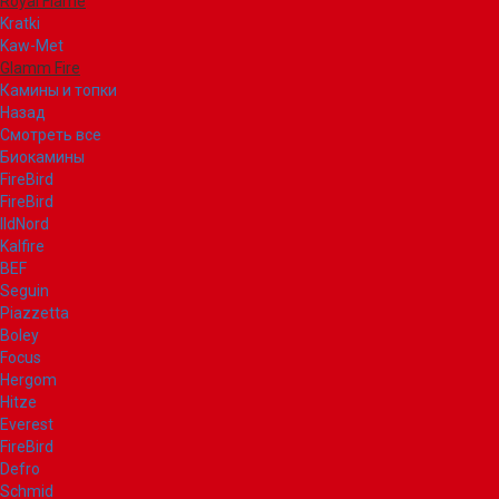
Royal Flame
Kratki
Kaw-Met
Glamm Fire
Камины и топки
Назад
Смотреть все
Биокамины
FireBird
FireBird
IldNord
Kalfire
BEF
Seguin
Piazzetta
Boley
Focus
Hergom
Hitze
Everest
FireBird
Defro
Schmid