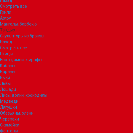
Назад
Смотреть все
Грили
Astov
Мангалы, барбекю
Тандыр
Скульптуры из бронзы
Назад
Смотреть все
Птицы
Еноты, змеи, жирафы
Кабаны
Бараны
Быки
Львы
Лошади
Лисы, волки, крокодилы
Медведи
Лягушки
Обезьяны, олени
Черепахи
Скамейки
Фонтаны