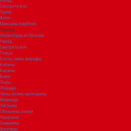
Назад
Смотреть все
Грили
Astov
Мангалы, барбекю
Тандыр
Скульптуры из бронзы
Назад
Смотреть все
Птицы
Еноты, змеи, жирафы
Кабаны
Бараны
Быки
Львы
Лошади
Лисы, волки, крокодилы
Медведи
Лягушки
Обезьяны, олени
Черепахи
Скамейки
Фонтаны