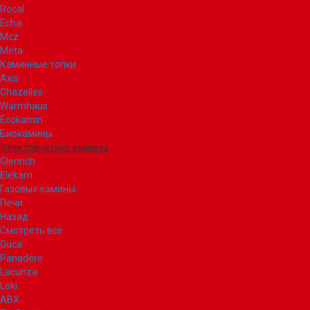
Rocal
Echa
Mcz
Meta
Каминные топки
Axis
Chazelles
Warmhaus
Ecokamin
Биокамины
Электрические камины
Glenrich
Elekam
Газовые камины
Печи
Назад
Смотреть все
Guca
Panadero
Lacunza
Loki
ABX