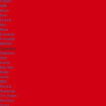
FireBird
НМК
Aston
Etna
Everest
Mcz
Meta
Ecokamin
Prometall
MORSØ
Термофор
Edilkamin
Hark
Invicta
Kaw-Met
Kratki
Lincar
MBS
Nordica
Новаслав
Tim Sistem
Romotop
Supra