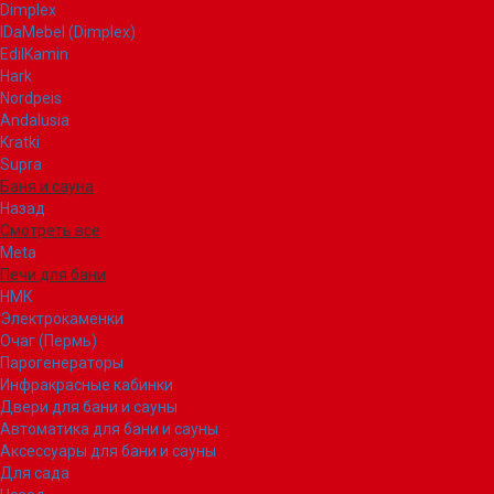
Dimplex
IDaMebel (Dimplex)
EdilKamin
Hark
Nordpeis
Andalusia
Kratki
Supra
Баня и сауна
Назад
Смотреть все
Meta
Печи для бани
НМК
Электрокаменки
Очаг (Пермь)
Парогенераторы
Инфракрасные кабинки
Двери для бани и сауны
Автоматика для бани и сауны
Аксессуары для бани и сауны
Для сада