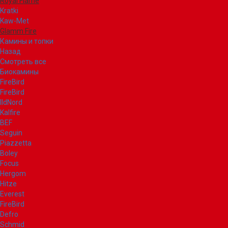
Royal Flame
Kratki
Kaw-Met
Glamm Fire
Камины и топки
Назад
Смотреть все
Биокамины
FireBird
FireBird
IldNord
Kalfire
BEF
Seguin
Piazzetta
Boley
Focus
Hergom
Hitze
Everest
FireBird
Defro
Schmid