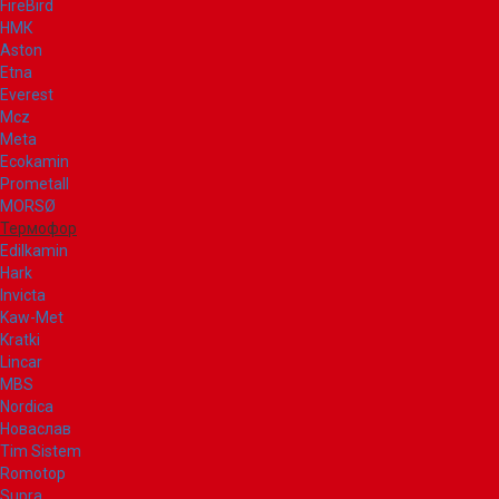
FireBird
НМК
Aston
Etna
Everest
Mcz
Meta
Ecokamin
Prometall
MORSØ
Термофор
Edilkamin
Hark
Invicta
Kaw-Met
Kratki
Lincar
MBS
Nordica
Новаслав
Tim Sistem
Romotop
Supra