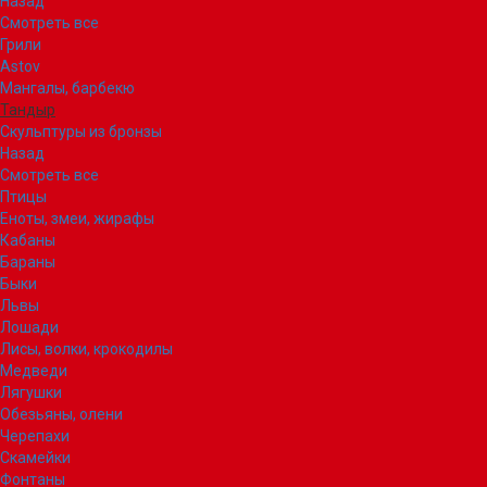
Назад
Смотреть все
Грили
Astov
Мангалы, барбекю
Тандыр
Скульптуры из бронзы
Назад
Смотреть все
Птицы
Еноты, змеи, жирафы
Кабаны
Бараны
Быки
Львы
Лошади
Лисы, волки, крокодилы
Медведи
Лягушки
Обезьяны, олени
Черепахи
Скамейки
Фонтаны