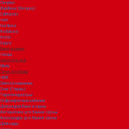
Dimplex
IDaMebel (Dimplex)
EdilKamin
Hark
Nordpeis
Andalusia
Kratki
Supra
Баня и сауна
Назад
Смотреть все
Meta
Печи для бани
НМК
Электрокаменки
Очаг (Пермь)
Парогенераторы
Инфракрасные кабинки
Двери для бани и сауны
Автоматика для бани и сауны
Аксессуары для бани и сауны
Для сада