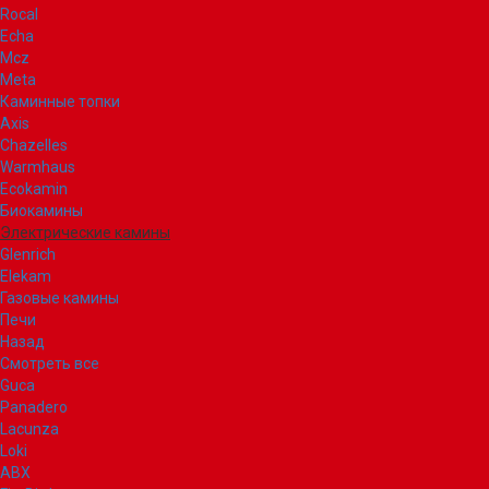
Rocal
Echa
Mcz
Meta
Каминные топки
Axis
Chazelles
Warmhaus
Ecokamin
Биокамины
Электрические камины
Glenrich
Elekam
Газовые камины
Печи
Назад
Смотреть все
Guca
Panadero
Lacunza
Loki
ABX