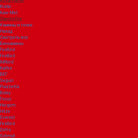
Royal Flame
Kratki
Kaw-Met
Glamm Fire
Камины и топки
Назад
Смотреть все
Биокамины
FireBird
FireBird
IldNord
Kalfire
BEF
Seguin
Piazzetta
Boley
Focus
Hergom
Hitze
Everest
FireBird
Defro
Schmid