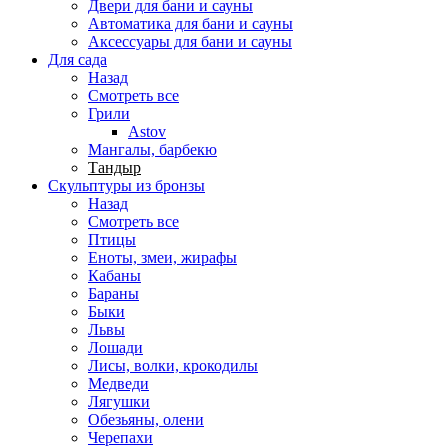
Двери для бани и сауны
Автоматика для бани и сауны
Аксессуары для бани и сауны
Для сада
Назад
Смотреть все
Грили
Astov
Мангалы, барбекю
Тандыр
Скульптуры из бронзы
Назад
Смотреть все
Птицы
Еноты, змеи, жирафы
Кабаны
Бараны
Быки
Львы
Лошади
Лисы, волки, крокодилы
Медведи
Лягушки
Обезьяны, олени
Черепахи