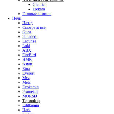
Glenrich
Elekam
Газовые камины
Печи
Назад
Смотреть все
Guca
Panadero
Lacunza
Loki
ABX
FireBird
НМК
Aston
Etna
Everest
Mcz
Meta
Ecokamin
Prometall
MORSØ
Термофор
Edilkamin
Hark