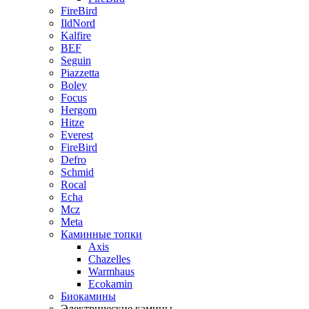
FireBird
IldNord
Kalfire
BEF
Seguin
Piazzetta
Boley
Focus
Hergom
Hitze
Everest
FireBird
Defro
Schmid
Rocal
Echa
Mcz
Meta
Каминные топки
Axis
Chazelles
Warmhaus
Ecokamin
Биокамины
Электрические камины