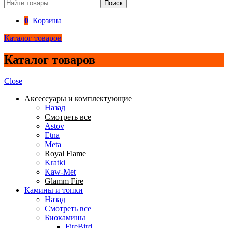
Поиск
0
Корзина
Каталог товаров
Каталог товаров
Close
Аксессуары и комплектующие
Назад
Смотреть все
Astov
Etna
Meta
Royal Flame
Kratki
Kaw-Met
Glamm Fire
Камины и топки
Назад
Смотреть все
Биокамины
FireBird