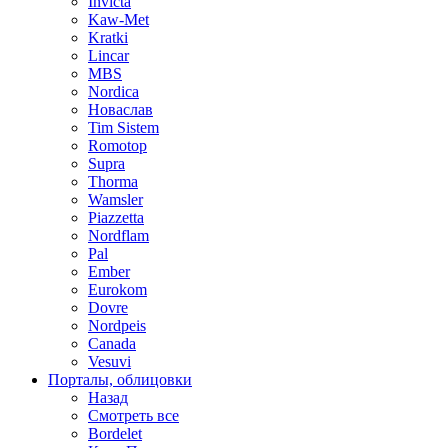
Invicta
Kaw-Met
Kratki
Lincar
MBS
Nordica
Новаслав
Tim Sistem
Romotop
Supra
Thorma
Wamsler
Piazzetta
Nordflam
Pal
Ember
Eurokom
Dovre
Nordpeis
Canada
Vesuvi
Порталы, облицовки
Назад
Смотреть все
Bordelet