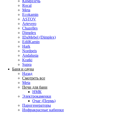
КимрПечь
Rocal
Meta
Ecokamin
ASTOV
Artevero
Chazelles
Dimplex
IDaMebel (Dimplex)
EdilKamin
Hark
Nordpeis
Andalusia
Kratki
Supra
Баня и сауна
Назад
Смотреть все
Meta
Печи для бани
НМК
Электрокаменки
Очаг (Пермь)
Парогенераторы
Инфракрасные кабинки