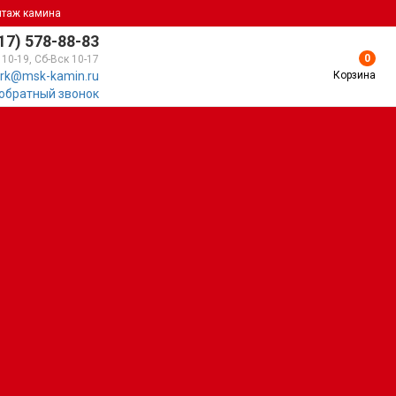
нтаж камина
17) 578-88-83
0
 10-19, Сб-Вск 10-17
Корзина
rk@msk-kamin.ru
 обратный звонок