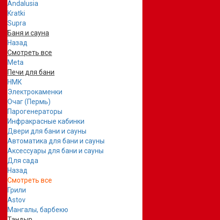
Andalusia
Kratki
Supra
Баня и сауна
Назад
Смотреть все
Meta
Печи для бани
НМК
Электрокаменки
Очаг (Пермь)
Парогенераторы
Инфракрасные кабинки
Двери для бани и сауны
Автоматика для бани и сауны
Аксессуары для бани и сауны
Для сада
Назад
Смотреть все
Грили
Astov
Мангалы, барбекю
Тандыр