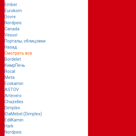
Ember
Eurokom
Dovre
Nordpeis
Canada
Vesuvi
Порталы, облицовки
Назад
Смотреть все
Bordelet
КимрПечь
Rocal
Meta
Ecokamin
ASTOV
Artevero
Chazelles
Dimplex
IDaMebel (Dimplex)
EdilKamin
Hark
Nordpeis