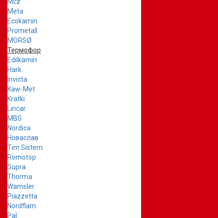
Mcz
Meta
Ecokamin
Prometall
MORSØ
Термофор
Edilkamin
Hark
Invicta
Kaw-Met
Kratki
Lincar
MBS
Nordica
Новаслав
Tim Sistem
Romotop
Supra
Thorma
Wamsler
Piazzetta
Nordflam
Pal