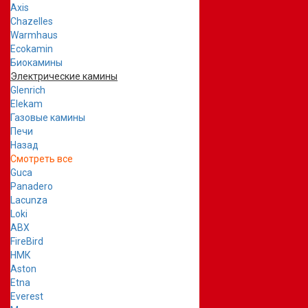
Axis
Chazelles
Warmhaus
Ecokamin
Биокамины
Электрические камины
Glenrich
Elekam
Газовые камины
Печи
Назад
Смотреть все
Guca
Panadero
Lacunza
Loki
ABX
FireBird
НМК
Aston
Etna
Everest