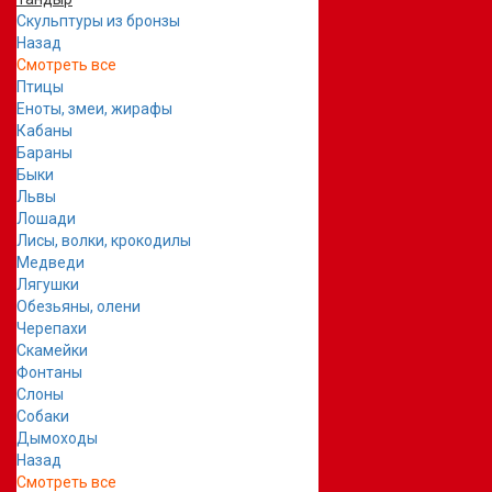
Скульптуры из бронзы
Назад
Смотреть все
Птицы
Еноты, змеи, жирафы
Кабаны
Бараны
Быки
Львы
Лошади
Лисы, волки, крокодилы
Медведи
Лягушки
Обезьяны, олени
Черепахи
Скамейки
Фонтаны
Слоны
Собаки
Дымоходы
Назад
Смотреть все