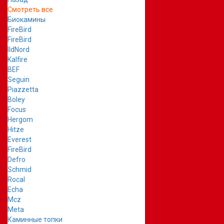
Смотреть все
Биокамины
FireBird
FireBird
IldNord
Kalfire
BEF
Seguin
Piazzetta
Boley
Focus
Hergom
Hitze
Everest
FireBird
Defro
Schmid
Rocal
Echa
Mcz
Meta
Каминные топки