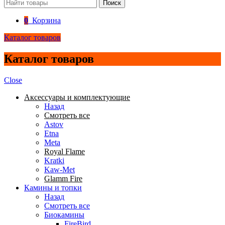
Поиск
0
Корзина
Каталог товаров
Каталог товаров
Close
Аксессуары и комплектующие
Назад
Смотреть все
Astov
Etna
Meta
Royal Flame
Kratki
Kaw-Met
Glamm Fire
Камины и топки
Назад
Смотреть все
Биокамины
FireBird