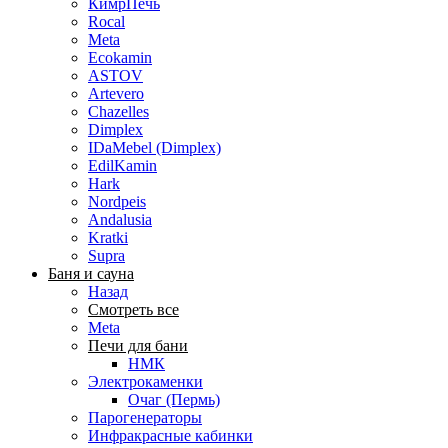
КимрПечь
Rocal
Meta
Ecokamin
ASTOV
Artevero
Chazelles
Dimplex
IDaMebel (Dimplex)
EdilKamin
Hark
Nordpeis
Andalusia
Kratki
Supra
Баня и сауна
Назад
Смотреть все
Meta
Печи для бани
НМК
Электрокаменки
Очаг (Пермь)
Парогенераторы
Инфракрасные кабинки