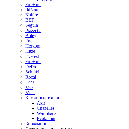
FireBird
IldNord
Kalfire
BEF
Seguin
Piazzetta
Boley
Focus
Hergom
Hitze
Everest
FireBird
Defro
Schmid
Rocal
Echa
Mcz
Meta
Каминные топки
Axis
Chazelles
Warmhaus
Ecokamin
Биокамины
Электрические камины