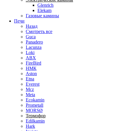
Glenrich
Elekam
Газовые камины
Печи
Назад
Смотреть все
Guca
Panadero
Lacunza
Loki
ABX
FireBird
НМК
Aston
Etna
Everest
Mcz
Meta
Ecokamin
Prometall
MORSØ
Термофор
Edilkamin
Hark