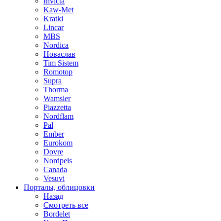
Invicta
Kaw-Met
Kratki
Lincar
MBS
Nordica
Новаслав
Tim Sistem
Romotop
Supra
Thorma
Wamsler
Piazzetta
Nordflam
Pal
Ember
Eurokom
Dovre
Nordpeis
Canada
Vesuvi
Порталы, облицовки
Назад
Смотреть все
Bordelet