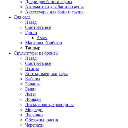
Двери для бани и сауны
Автоматика для бани и сауны
Аксессуары для бани и сауны
Для сада
Назад
Смотреть все
Грили
Astov
Мангалы, барбекю
Тандыр
Скульптуры из бронзы
Назад
Смотреть все
Птицы
Еноты, змеи, жирафы
Кабаны
Бараны
Быки
Львы
Лошади
Лисы, волки, крокодилы
Медведи
Лягушки
Обезьяны, олени
Черепахи