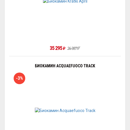
35 295
₽
36 387
₽
БИОКАМИН ACQUAEFUOCO TRACK
-3%