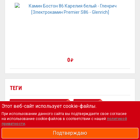
0
₽
ТЕГИ
Аксессуары и комплектующие
Баня и сауна
Этот веб-сайт использует cookie-файлы.
Для сада
Дымоходы
Камины и топки
Печи
При использовании данного сайта вы подтверждаете свое согласие
на использование cookie-файлов в соответствии с нашей
политикой
Порталы и облицовка
приватности
.
Подтверждаю