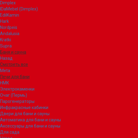
Dimplex
IDaMebel (Dimplex)
EdilKamin
Hark
Nordpeis
Andalusia
Kratki
Supra
Баня и сауна
Назад
Смотреть все
Meta
Печи для бани
НМК
Электрокаменки
Очаг (Пермь)
Парогенераторы
Инфракрасные кабинки
Двери для бани и сауны
Автоматика для бани и сауны
Аксессуары для бани и сауны
Для сада