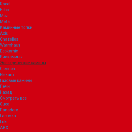
Rocal
Echa
Mcz
Meta
Каминные топки
Axis
Chazelles
Warmhaus
Ecokamin
Биокамины
Электрические камины
Glenrich
Elekam
Газовые камины
Печи
Назад
Смотреть все
Guca
Panadero
Lacunza
Loki
ABX