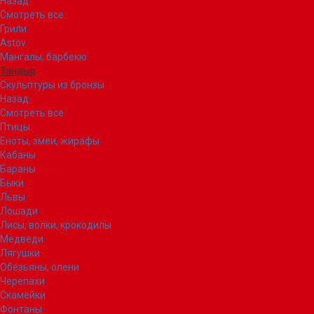
Назад
Смотреть все
Грили
Astov
Мангалы, барбекю
Тандыр
Скульптуры из бронзы
Назад
Смотреть все
Птицы
Еноты, змеи, жирафы
Кабаны
Бараны
Быки
Львы
Лошади
Лисы, волки, крокодилы
Медведи
Лягушки
Обезьяны, олени
Черепахи
Скамейки
Фонтаны