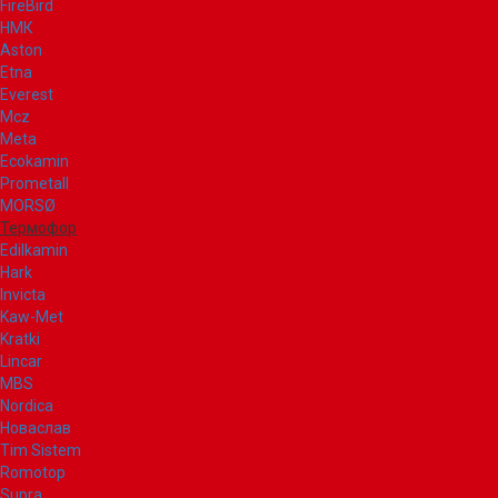
FireBird
НМК
Aston
Etna
Everest
Mcz
Meta
Ecokamin
Prometall
MORSØ
Термофор
Edilkamin
Hark
Invicta
Kaw-Met
Kratki
Lincar
MBS
Nordica
Новаслав
Tim Sistem
Romotop
Supra