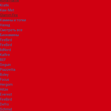
Royal Flame
Kratki
Kaw-Met
Glamm Fire
Камины и топки
Назад
Смотреть все
Биокамины
FireBird
FireBird
IldNord
Kalfire
BEF
Seguin
Piazzetta
Boley
Focus
Hergom
Hitze
Everest
FireBird
Defro
Schmid