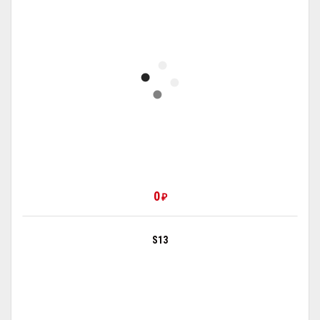
0
₽
S13