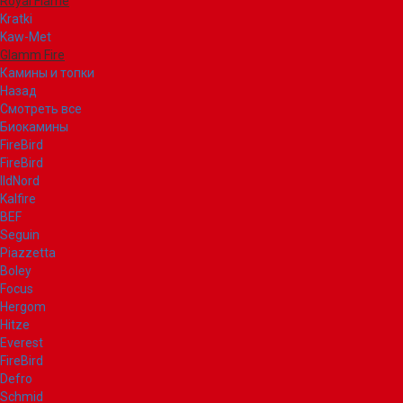
Royal Flame
Kratki
Kaw-Met
Glamm Fire
Камины и топки
Назад
Смотреть все
Биокамины
FireBird
FireBird
IldNord
Kalfire
BEF
Seguin
Piazzetta
Boley
Focus
Hergom
Hitze
Everest
FireBird
Defro
Schmid