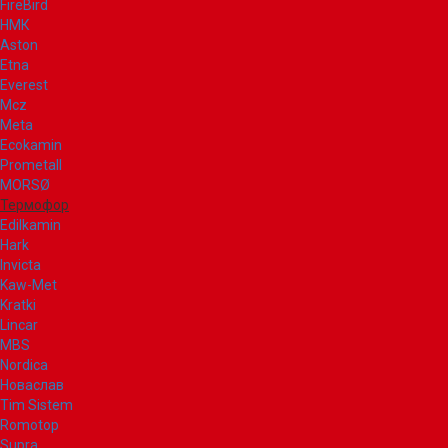
FireBird
НМК
Aston
Etna
Everest
Mcz
Meta
Ecokamin
Prometall
MORSØ
Термофор
Edilkamin
Hark
Invicta
Kaw-Met
Kratki
Lincar
MBS
Nordica
Новаслав
Tim Sistem
Romotop
Supra