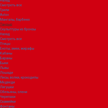
Назад
Смотреть все
Грили
Astov
Мангалы, барбекю
Тандыр
Скульптуры из бронзы
Назад
Смотреть все
Птицы
Еноты, змеи, жирафы
Кабаны
Бараны
Быки
Львы
Лошади
Лисы, волки, крокодилы
Медведи
Лягушки
Обезьяны, олени
Черепахи
Скамейки
Фонтаны