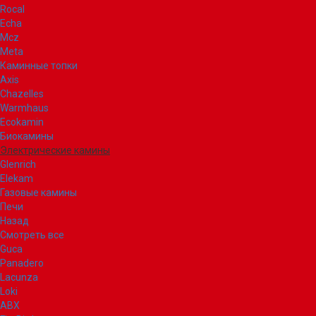
Rocal
Echa
Mcz
Meta
Каминные топки
Axis
Chazelles
Warmhaus
Ecokamin
Биокамины
Электрические камины
Glenrich
Elekam
Газовые камины
Печи
Назад
Смотреть все
Guca
Panadero
Lacunza
Loki
ABX