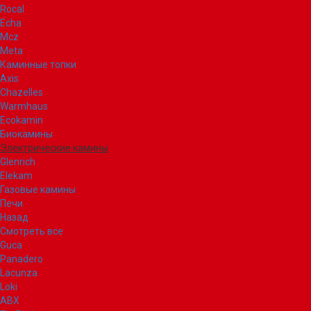
Rocal
Echa
Mcz
Meta
Каминные топки
Axis
Chazelles
Warmhaus
Ecokamin
Биокамины
Электрические камины
Glenrich
Elekam
Газовые камины
Печи
Назад
Смотреть все
Guca
Panadero
Lacunza
Loki
ABX