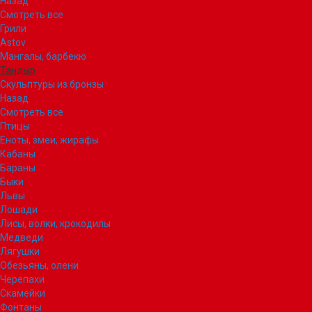
Назад
Смотреть все
Грили
Astov
Мангалы, барбекю
Тандыр
Скульптуры из бронзы
Назад
Смотреть все
Птицы
Еноты, змеи, жирафы
Кабаны
Бараны
Быки
Львы
Лошади
Лисы, волки, крокодилы
Медведи
Лягушки
Обезьяны, олени
Черепахи
Скамейки
Фонтаны