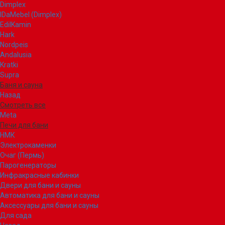
Dimplex
IDaMebel (Dimplex)
EdilKamin
Hark
Nordpeis
Andalusia
Kratki
Supra
Баня и сауна
Назад
Смотреть все
Meta
Печи для бани
НМК
Электрокаменки
Очаг (Пермь)
Парогенераторы
Инфракрасные кабинки
Двери для бани и сауны
Автоматика для бани и сауны
Аксессуары для бани и сауны
Для сада