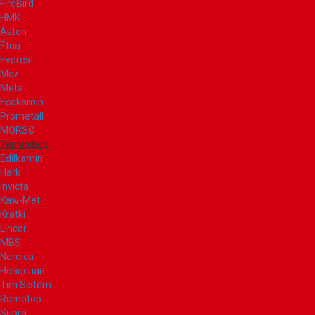
FireBird
НМК
Aston
Etna
Everest
Mcz
Meta
Ecokamin
Prometall
MORSØ
Термофор
Edilkamin
Hark
Invicta
Kaw-Met
Kratki
Lincar
MBS
Nordica
Новаслав
Tim Sistem
Romotop
Supra