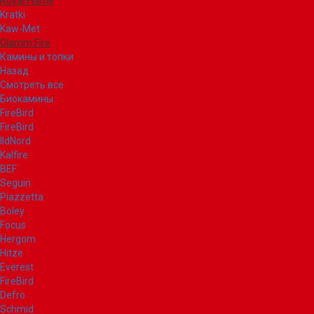
Royal Flame
Kratki
Kaw-Met
Glamm Fire
Камины и топки
Назад
Смотреть все
Биокамины
FireBird
FireBird
IldNord
Kalfire
BEF
Seguin
Piazzetta
Boley
Focus
Hergom
Hitze
Everest
FireBird
Defro
Schmid