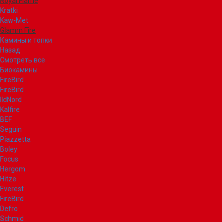
Royal Flame
Kratki
Kaw-Met
Glamm Fire
Камины и топки
Назад
Смотреть все
Биокамины
FireBird
FireBird
IldNord
Kalfire
BEF
Seguin
Piazzetta
Boley
Focus
Hergom
Hitze
Everest
FireBird
Defro
Schmid