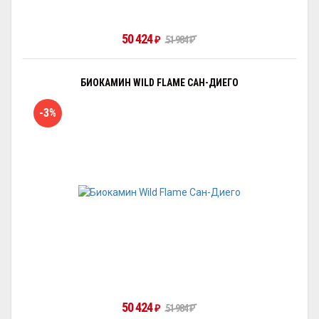
50 424
₽
51 984
₽
БИОКАМИН WILD FLAME САН-ДИЕГО
-3%
50 424
₽
51 984
₽