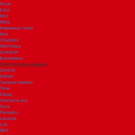
Rocal
Echa
Mcz
Meta
Каминные топки
Axis
Chazelles
Warmhaus
Ecokamin
Биокамины
Электрические камины
Glenrich
Elekam
Газовые камины
Печи
Назад
Смотреть все
Guca
Panadero
Lacunza
Loki
ABX