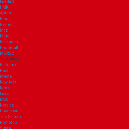
FireBird
НМК
Aston
Etna
Everest
Mcz
Meta
Ecokamin
Prometall
MORSØ
Термофор
Edilkamin
Hark
Invicta
Kaw-Met
Kratki
Lincar
MBS
Nordica
Новаслав
Tim Sistem
Romotop
Supra