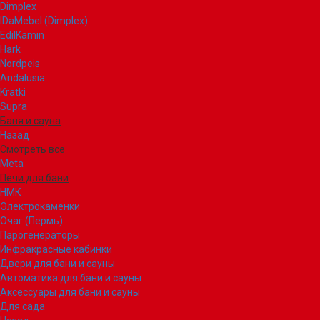
Dimplex
IDaMebel (Dimplex)
EdilKamin
Hark
Nordpeis
Andalusia
Kratki
Supra
Баня и сауна
Назад
Смотреть все
Meta
Печи для бани
НМК
Электрокаменки
Очаг (Пермь)
Парогенераторы
Инфракрасные кабинки
Двери для бани и сауны
Автоматика для бани и сауны
Аксессуары для бани и сауны
Для сада