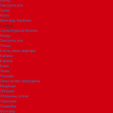
Назад
Смотреть все
Грили
Astov
Мангалы, барбекю
Тандыр
Скульптуры из бронзы
Назад
Смотреть все
Птицы
Еноты, змеи, жирафы
Кабаны
Бараны
Быки
Львы
Лошади
Лисы, волки, крокодилы
Медведи
Лягушки
Обезьяны, олени
Черепахи
Скамейки
Фонтаны