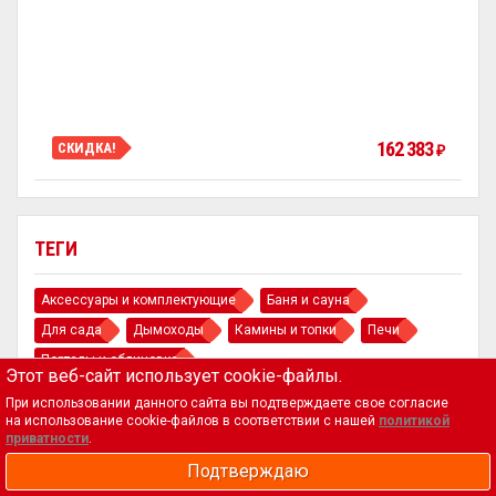
162 383
СКИДКА!
₽
ТЕГИ
Аксессуары и комплектующие
Баня и сауна
Для сада
Дымоходы
Камины и топки
Печи
Порталы и облицовка
Этот веб-сайт использует cookie-файлы.
При использовании данного сайта вы подтверждаете свое согласие
на использование cookie-файлов в соответствии с нашей
политикой
приватности
.
Подтверждаю