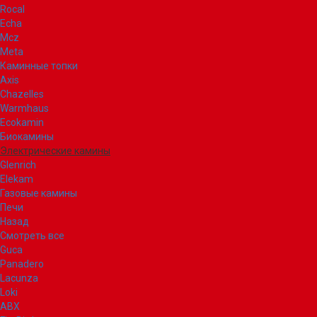
Rocal
Echa
Mcz
Meta
Каминные топки
Axis
Chazelles
Warmhaus
Ecokamin
Биокамины
Электрические камины
Glenrich
Elekam
Газовые камины
Печи
Назад
Смотреть все
Guca
Panadero
Lacunza
Loki
ABX