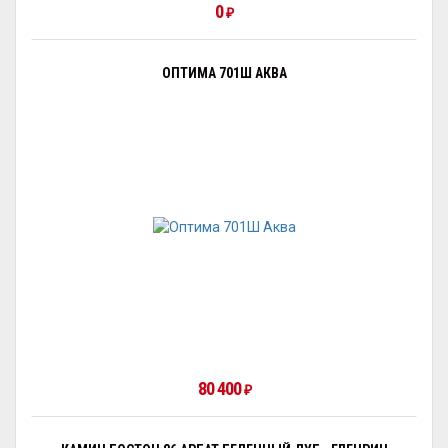
0
₽
ОПТИМА 701Ш АКВА
80 400
₽