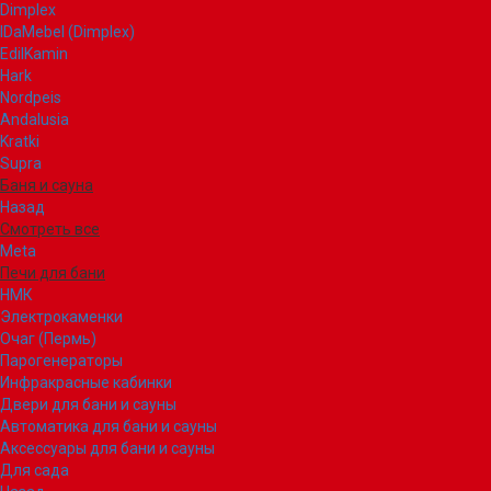
Dimplex
IDaMebel (Dimplex)
EdilKamin
Hark
Nordpeis
Andalusia
Kratki
Supra
Баня и сауна
Назад
Смотреть все
Meta
Печи для бани
НМК
Электрокаменки
Очаг (Пермь)
Парогенераторы
Инфракрасные кабинки
Двери для бани и сауны
Автоматика для бани и сауны
Аксессуары для бани и сауны
Для сада