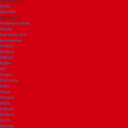
Royal Flame
Kratki
Kaw-Met
Glamm Fire
Камины и топки
Назад
Смотреть все
Биокамины
FireBird
FireBird
IldNord
Kalfire
BEF
Seguin
Piazzetta
Boley
Focus
Hergom
Hitze
Everest
FireBird
Defro
Schmid