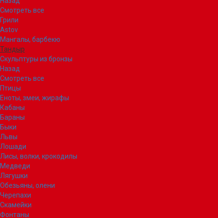
Назад
Смотреть все
Грили
Astov
Мангалы, барбекю
Тандыр
Скульптуры из бронзы
Назад
Смотреть все
Птицы
Еноты, змеи, жирафы
Кабаны
Бараны
Быки
Львы
Лошади
Лисы, волки, крокодилы
Медведи
Лягушки
Обезьяны, олени
Черепахи
Скамейки
Фонтаны