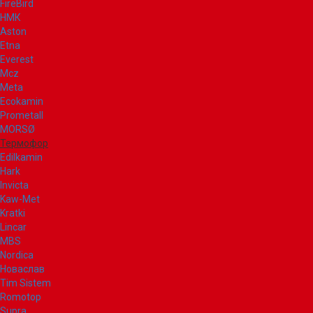
FireBird
НМК
Aston
Etna
Everest
Mcz
Meta
Ecokamin
Prometall
MORSØ
Термофор
Edilkamin
Hark
Invicta
Kaw-Met
Kratki
Lincar
MBS
Nordica
Новаслав
Tim Sistem
Romotop
Supra