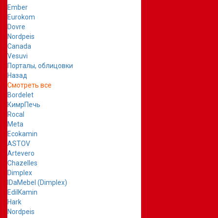
Ember
Eurokom
Dovre
Nordpeis
Canada
Vesuvi
Порталы, облицовки
Назад
Смотреть все
Bordelet
КимрПечь
Rocal
Meta
Ecokamin
ASTOV
Artevero
Chazelles
Dimplex
IDaMebel (Dimplex)
EdilKamin
Hark
Nordpeis