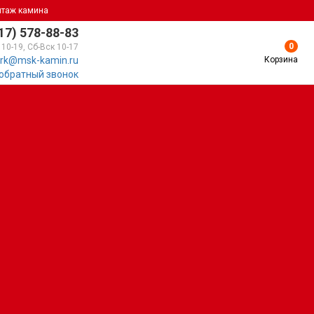
нтаж камина
17) 578-88-83
0
 10-19, Сб-Вск 10-17
Корзина
rk@msk-kamin.ru
 обратный звонок