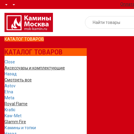
Оплата
КАТАЛОГ ТОВАРОВ
КАТАЛОГ ТОВАРОВ
Close
Аксессуары и комплектующие
Назад
Смотреть все
Astov
Etna
Meta
Royal Flame
Kratki
Kaw-Met
Glamm Fire
Камины и топки
Назад