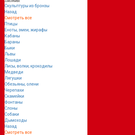
Скульптуры из бронзы
Назад
Смотреть все
Птицы
Еноты, змеи, жирафы
Кабаны
Бараны
Быки
Львы
Лошади
Лисы, волки, крокодилы
Медведи
Лягушки
Обезьяны, олени
Черепахи
Скамейки
Фонтаны
Слоны
Собаки
Дымоходы
Назад
Смотреть все