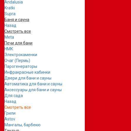
Andalusia
Kratki
Supra
Баня и сауна
Назад
Смотреть все
Meta
Печи для бани
НМК
Электрокаменки
Очаг (Пермь)
Парогенераторы
Инфракрасные кабинки
Двери для бани и сауны
Автоматика для бани и сауны
Аксессуары для бани и сауны
Для сада
Назад
Смотреть все
Грили
Astov
Мангалы, барбекю
Тандыр