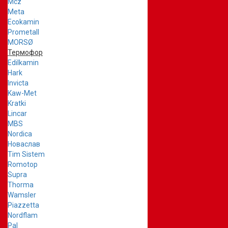
Mcz
Meta
Ecokamin
Prometall
MORSØ
Термофор
Edilkamin
Hark
Invicta
Kaw-Met
Kratki
Lincar
MBS
Nordica
Новаслав
Tim Sistem
Romotop
Supra
Thorma
Wamsler
Piazzetta
Nordflam
Pal