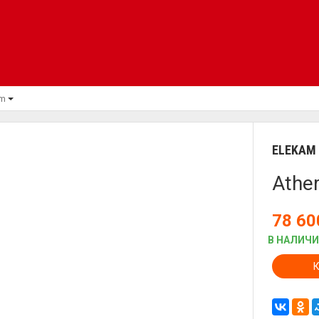
am
ELEKAM
Athe
78 6
В НАЛИЧ