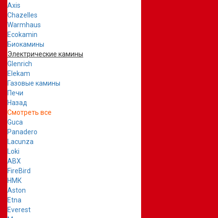
Axis
Chazelles
Warmhaus
Ecokamin
Биокамины
Электрические камины
Glenrich
Elekam
Газовые камины
Печи
Назад
Смотреть все
Guca
Panadero
Lacunza
Loki
ABX
FireBird
НМК
Aston
Etna
Everest