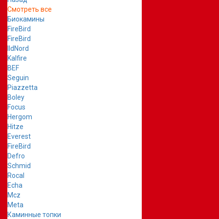
Смотреть все
Биокамины
FireBird
FireBird
IldNord
Kalfire
BEF
Seguin
Piazzetta
Boley
Focus
Hergom
Hitze
Everest
FireBird
Defro
Schmid
Rocal
Echa
Mcz
Meta
Каминные топки