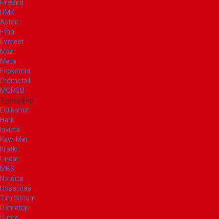
FireBird
НМК
Aston
Etna
Everest
Mcz
Meta
Ecokamin
Prometall
MORSØ
Термофор
Edilkamin
Hark
Invicta
Kaw-Met
Kratki
Lincar
MBS
Nordica
Новаслав
Tim Sistem
Romotop
Supra