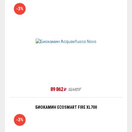
-3%
89 862
₽
92 642
₽
БИОКАМИН ECOSMART FIRE XL700
-3%