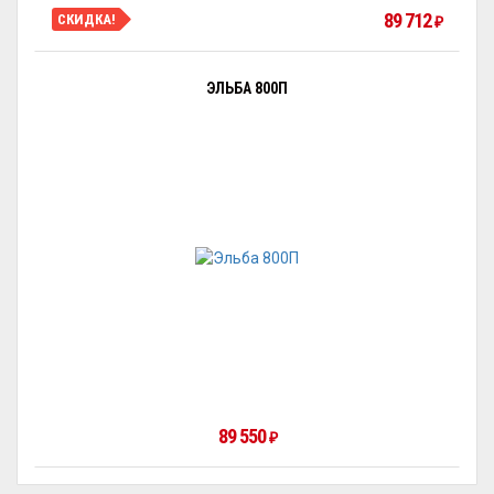
89 712
СКИДКА!
₽
ЭЛЬБА 800П
89 550
₽