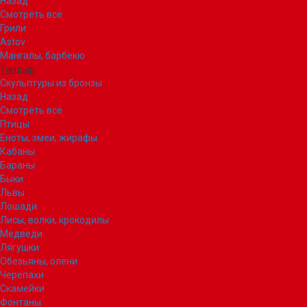
Назад
Смотреть все
Грили
Astov
Мангалы, барбекю
Тандыр
Скульптуры из бронзы
Назад
Смотреть все
Птицы
Еноты, змеи, жирафы
Кабаны
Бараны
Быки
Львы
Лошади
Лисы, волки, крокодилы
Медведи
Лягушки
Обезьяны, олени
Черепахи
Скамейки
Фонтаны