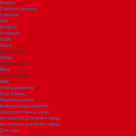
Dimplex
IDaMebel (Dimplex)
EdilKamin
Hark
Nordpeis
Andalusia
Kratki
Supra
Баня и сауна
Назад
Смотреть все
Meta
Печи для бани
НМК
Электрокаменки
Очаг (Пермь)
Парогенераторы
Инфракрасные кабинки
Двери для бани и сауны
Автоматика для бани и сауны
Аксессуары для бани и сауны
Для сада