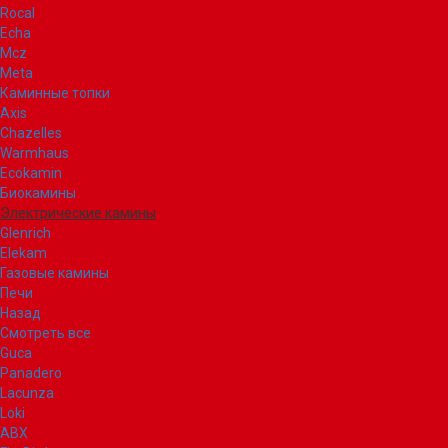
Rocal
Echa
Mcz
Meta
Каминные топки
Axis
Chazelles
Warmhaus
Ecokamin
Биокамины
Электрические камины
Glenrich
Elekam
Газовые камины
Печи
Назад
Смотреть все
Guca
Panadero
Lacunza
Loki
ABX