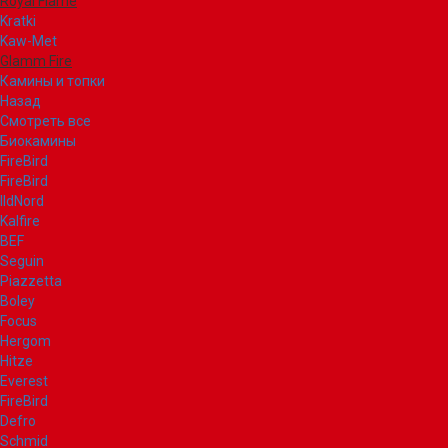
Royal Flame
Kratki
Kaw-Met
Glamm Fire
Камины и топки
Назад
Смотреть все
Биокамины
FireBird
FireBird
IldNord
Kalfire
BEF
Seguin
Piazzetta
Boley
Focus
Hergom
Hitze
Everest
FireBird
Defro
Schmid