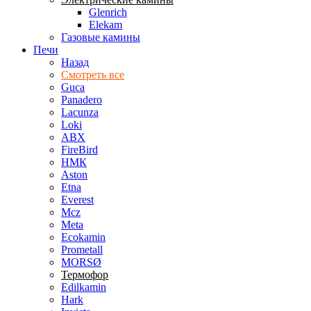
Glenrich
Elekam
Газовые камины
Печи
Назад
Смотреть все
Guca
Panadero
Lacunza
Loki
ABX
FireBird
НМК
Aston
Etna
Everest
Mcz
Meta
Ecokamin
Prometall
MORSØ
Термофор
Edilkamin
Hark