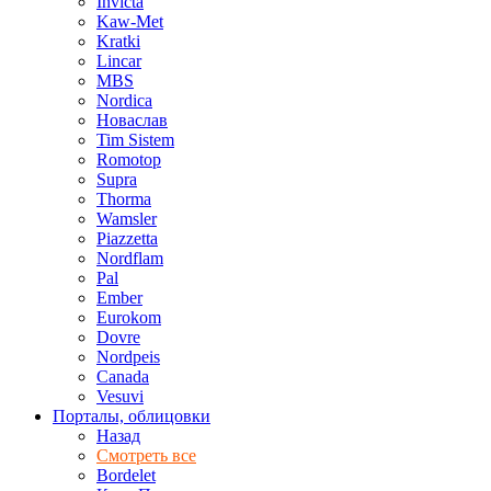
Invicta
Kaw-Met
Kratki
Lincar
MBS
Nordica
Новаслав
Tim Sistem
Romotop
Supra
Thorma
Wamsler
Piazzetta
Nordflam
Pal
Ember
Eurokom
Dovre
Nordpeis
Canada
Vesuvi
Порталы, облицовки
Назад
Смотреть все
Bordelet