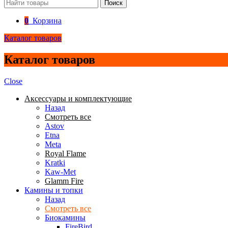
Поиск
0
Корзина
Каталог товаров
Каталог товаров
Close
Аксессуары и комплектующие
Назад
Смотреть все
Astov
Etna
Meta
Royal Flame
Kratki
Kaw-Met
Glamm Fire
Камины и топки
Назад
Смотреть все
Биокамины
FireBird