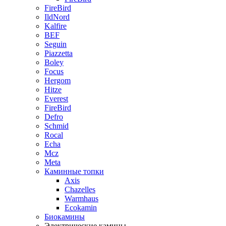
FireBird
IldNord
Kalfire
BEF
Seguin
Piazzetta
Boley
Focus
Hergom
Hitze
Everest
FireBird
Defro
Schmid
Rocal
Echa
Mcz
Meta
Каминные топки
Axis
Chazelles
Warmhaus
Ecokamin
Биокамины
Электрические камины