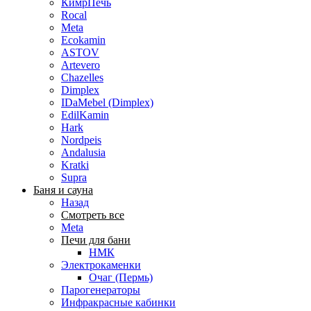
КимрПечь
Rocal
Meta
Ecokamin
ASTOV
Artevero
Chazelles
Dimplex
IDaMebel (Dimplex)
EdilKamin
Hark
Nordpeis
Andalusia
Kratki
Supra
Баня и сауна
Назад
Смотреть все
Meta
Печи для бани
НМК
Электрокаменки
Очаг (Пермь)
Парогенераторы
Инфракрасные кабинки