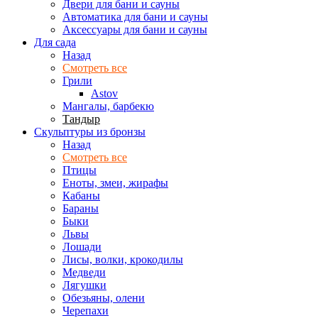
Двери для бани и сауны
Автоматика для бани и сауны
Аксессуары для бани и сауны
Для сада
Назад
Смотреть все
Грили
Astov
Мангалы, барбекю
Тандыр
Скульптуры из бронзы
Назад
Смотреть все
Птицы
Еноты, змеи, жирафы
Кабаны
Бараны
Быки
Львы
Лошади
Лисы, волки, крокодилы
Медведи
Лягушки
Обезьяны, олени
Черепахи