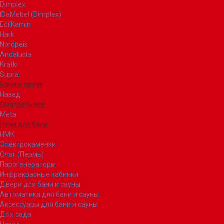
Dimplex
IDaMebel (Dimplex)
EdilKamin
Hark
Nordpeis
Andalusia
Kratki
Supra
Баня и сауна
Назад
Смотреть все
Meta
Печи для бани
НМК
Электрокаменки
Очаг (Пермь)
Парогенераторы
Инфракрасные кабинки
Двери для бани и сауны
Автоматика для бани и сауны
Аксессуары для бани и сауны
Для сада