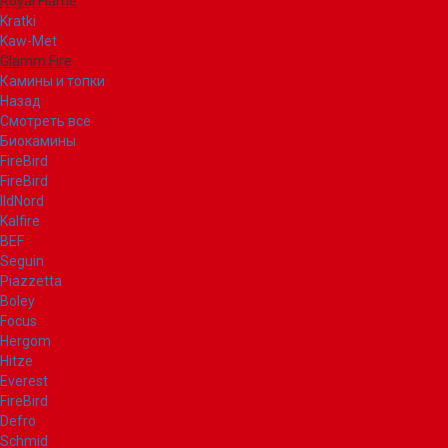
Royal Flame
Kratki
Kaw-Met
Glamm Fire
Камины и топки
Назад
Смотреть все
Биокамины
FireBird
FireBird
IldNord
Kalfire
BEF
Seguin
Piazzetta
Boley
Focus
Hergom
Hitze
Everest
FireBird
Defro
Schmid