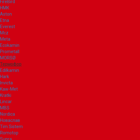
FireBird
НМК
Aston
Etna
Everest
Mcz
Meta
Ecokamin
Prometall
MORSØ
Термофор
Edilkamin
Hark
Invicta
Kaw-Met
Kratki
Lincar
MBS
Nordica
Новаслав
Tim Sistem
Romotop
Supra