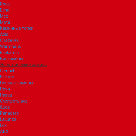
Rocal
Echa
Mcz
Meta
Каминные топки
Axis
Chazelles
Warmhaus
Ecokamin
Биокамины
Электрические камины
Glenrich
Elekam
Газовые камины
Печи
Назад
Смотреть все
Guca
Panadero
Lacunza
Loki
ABX