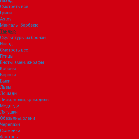
Назад
Смотреть все
Грили
Astov
Мангалы, барбекю
Тандыр
Скульптуры из бронзы
Назад
Смотреть все
Птицы
Еноты, змеи, жирафы
Кабаны
Бараны
Быки
Львы
Лошади
Лисы, волки, крокодилы
Медведи
Лягушки
Обезьяны, олени
Черепахи
Скамейки
Фонтаны