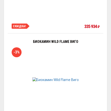
335 934
СКИДКА!
₽
БИОКАМИН WILD FLAME ВИГО
-3%