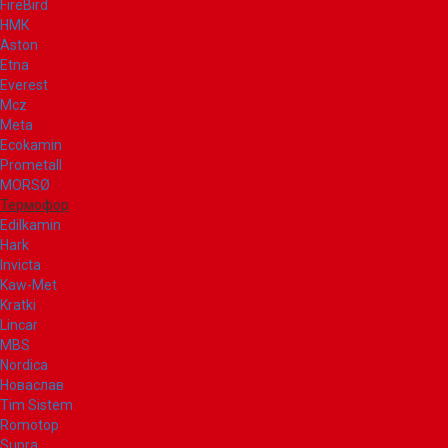
FireBird
НМК
Aston
Etna
Everest
Mcz
Meta
Ecokamin
Prometall
MORSØ
Термофор
Edilkamin
Hark
Invicta
Kaw-Met
Kratki
Lincar
MBS
Nordica
Новаслав
Tim Sistem
Romotop
Supra