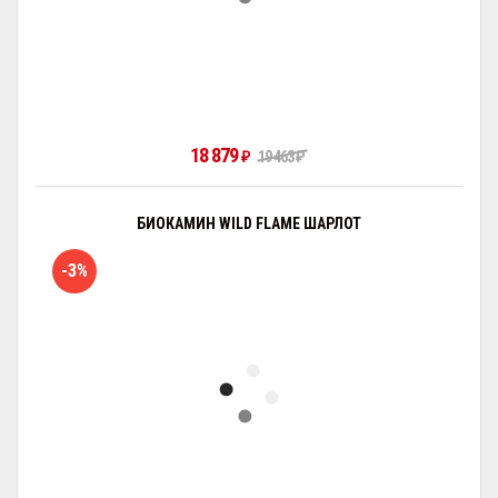
18 879
₽
19 463
₽
БИОКАМИН WILD FLAME ШАРЛОТ
-3%