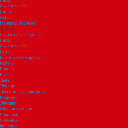
Назад
Смотреть все
Грили
Astov
Мангалы, барбекю
Тандыр
Скульптуры из бронзы
Назад
Смотреть все
Птицы
Еноты, змеи, жирафы
Кабаны
Бараны
Быки
Львы
Лошади
Лисы, волки, крокодилы
Медведи
Лягушки
Обезьяны, олени
Черепахи
Скамейки
Фонтаны