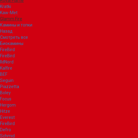
Royal Flame
Kratki
Kaw-Met
Glamm Fire
Камины и топки
Назад
Смотреть все
Биокамины
FireBird
FireBird
IldNord
Kalfire
BEF
Seguin
Piazzetta
Boley
Focus
Hergom
Hitze
Everest
FireBird
Defro
Schmid