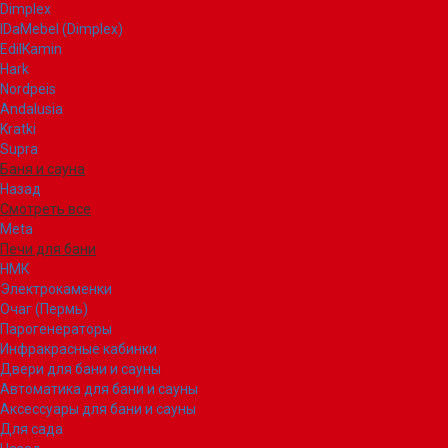
Dimplex
IDaMebel (Dimplex)
EdilKamin
Hark
Nordpeis
Andalusia
Kratki
Supra
Баня и сауна
Назад
Смотреть все
Meta
Печи для бани
НМК
Электрокаменки
Очаг (Пермь)
Парогенераторы
Инфракрасные кабинки
Двери для бани и сауны
Автоматика для бани и сауны
Аксессуары для бани и сауны
Для сада