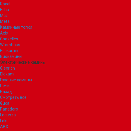
Rocal
Echa
Mcz
Meta
Каминные топки
Axis
Chazelles
Warmhaus
Ecokamin
Биокамины
Электрические камины
Glenrich
Elekam
Газовые камины
Печи
Назад
Смотреть все
Guca
Panadero
Lacunza
Loki
ABX