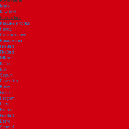
Royal Flame
Kratki
Kaw-Met
Glamm Fire
Камины и топки
Назад
Смотреть все
Биокамины
FireBird
FireBird
IldNord
Kalfire
BEF
Seguin
Piazzetta
Boley
Focus
Hergom
Hitze
Everest
FireBird
Defro
Schmid