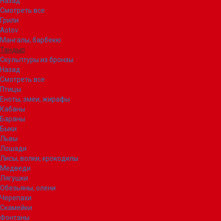
Назад
Смотреть все
Грили
Astov
Мангалы, барбекю
Тандыр
Скульптуры из бронзы
Назад
Смотреть все
Птицы
Еноты, змеи, жирафы
Кабаны
Бараны
Быки
Львы
Лошади
Лисы, волки, крокодилы
Медведи
Лягушки
Обезьяны, олени
Черепахи
Скамейки
Фонтаны