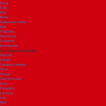
Rocal
Echa
Mcz
Meta
Каминные топки
Axis
Chazelles
Warmhaus
Ecokamin
Биокамины
Электрические камины
Glenrich
Elekam
Газовые камины
Печи
Назад
Смотреть все
Guca
Panadero
Lacunza
Loki
ABX