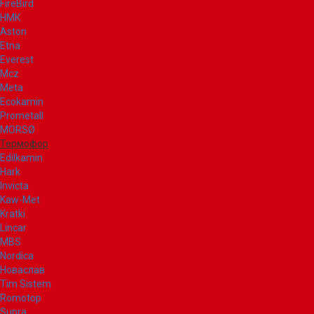
FireBird
НМК
Aston
Etna
Everest
Mcz
Meta
Ecokamin
Prometall
MORSØ
Термофор
Edilkamin
Hark
Invicta
Kaw-Met
Kratki
Lincar
MBS
Nordica
Новаслав
Tim Sistem
Romotop
Supra