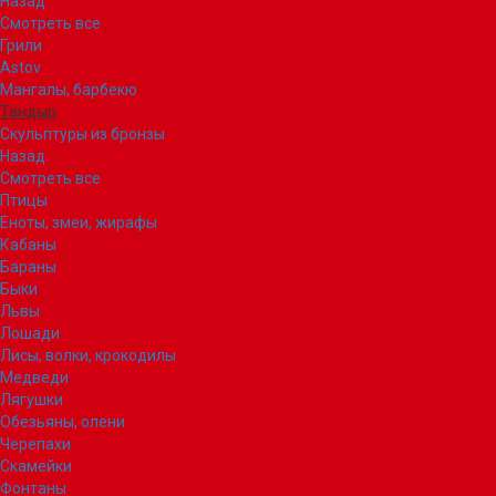
Назад
Смотреть все
Грили
Astov
Мангалы, барбекю
Тандыр
Скульптуры из бронзы
Назад
Смотреть все
Птицы
Еноты, змеи, жирафы
Кабаны
Бараны
Быки
Львы
Лошади
Лисы, волки, крокодилы
Медведи
Лягушки
Обезьяны, олени
Черепахи
Скамейки
Фонтаны