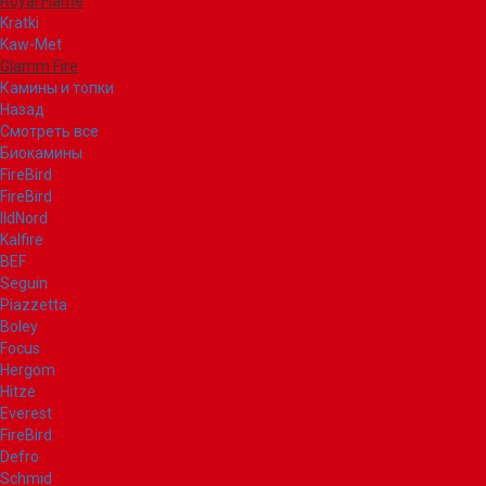
Royal Flame
Kratki
Kaw-Met
Glamm Fire
Камины и топки
Назад
Смотреть все
Биокамины
FireBird
FireBird
IldNord
Kalfire
BEF
Seguin
Piazzetta
Boley
Focus
Hergom
Hitze
Everest
FireBird
Defro
Schmid