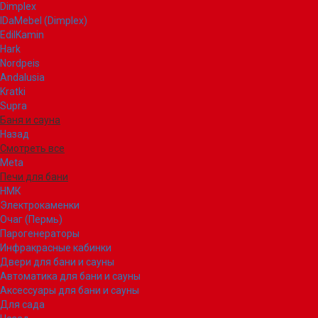
Dimplex
IDaMebel (Dimplex)
EdilKamin
Hark
Nordpeis
Andalusia
Kratki
Supra
Баня и сауна
Назад
Смотреть все
Meta
Печи для бани
НМК
Электрокаменки
Очаг (Пермь)
Парогенераторы
Инфракрасные кабинки
Двери для бани и сауны
Автоматика для бани и сауны
Аксессуары для бани и сауны
Для сада