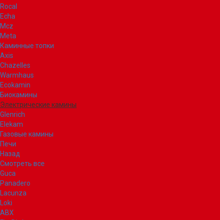
Rocal
Echa
Mcz
Meta
Каминные топки
Axis
Chazelles
Warmhaus
Ecokamin
Биокамины
Электрические камины
Glenrich
Elekam
Газовые камины
Печи
Назад
Смотреть все
Guca
Panadero
Lacunza
Loki
ABX