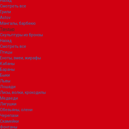
Назад
Смотреть все
Грили
Astov
Мангалы, барбекю
Тандыр
Скульптуры из бронзы
Назад
Смотреть все
Птицы
Еноты, змеи, жирафы
Кабаны
Бараны
Быки
Львы
Лошади
Лисы, волки, крокодилы
Медведи
Лягушки
Обезьяны, олени
Черепахи
Скамейки
Фонтаны