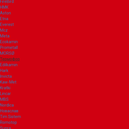
FireBird
НМК
Aston
Etna
Everest
Mcz
Meta
Ecokamin
Prometall
MORSØ
Термофор
Edilkamin
Hark
Invicta
Kaw-Met
Kratki
Lincar
MBS
Nordica
Новаслав
Tim Sistem
Romotop
Supra