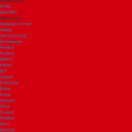
Royal Flame
Kratki
Kaw-Met
Glamm Fire
Камины и топки
Назад
Смотреть все
Биокамины
FireBird
FireBird
IldNord
Kalfire
BEF
Seguin
Piazzetta
Boley
Focus
Hergom
Hitze
Everest
FireBird
Defro
Schmid