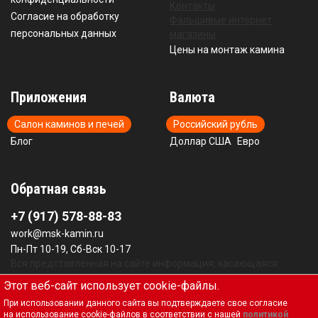
Контакты
Согласие на обработку
Фальшивые интернет
персональных данных
магазины
Цены на монтаж камина
Приложения
Валюта
Салон каминов и печей
Российский рубль
Блог
Доллар США
Евро
Обратная связь
+7 (917) 578-88-83
work@msk-kamin.ru
Пн-Пт 10-19, Сб-Вск 10-17
Вся представленная на сайте информация, касающаяся
технических характеристик, наличия на складе, стоимости
Этот веб-сайт использует cookie-файлы.
товаров, носит информационный характер и не является
При использовании данного сайта вы подтверждаете свое согласие
публичной офертой, определяемой положениями Статьи
на использование cookie-файлов в соответствии с нашей
политикой