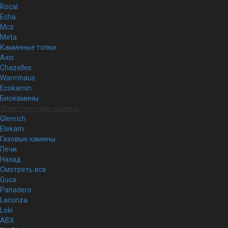
Rocal
Echa
Mcz
Meta
Каминные топки
Axis
Chazelles
Warmhaus
Ecokamin
Биокамины
Электрические камины
Glenrich
Elekam
Газовые камины
Печи
Назад
Смотреть все
Guca
Panadero
Lacunza
Loki
ABX