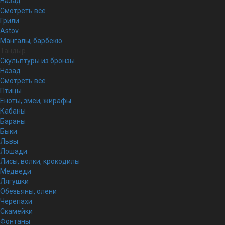
Назад
Смотреть все
Грили
Astov
Мангалы, барбекю
Тандыр
Скульптуры из бронзы
Назад
Смотреть все
Птицы
Еноты, змеи, жирафы
Кабаны
Бараны
Быки
Львы
Лошади
Лисы, волки, крокодилы
Медведи
Лягушки
Обезьяны, олени
Черепахи
Скамейки
Фонтаны