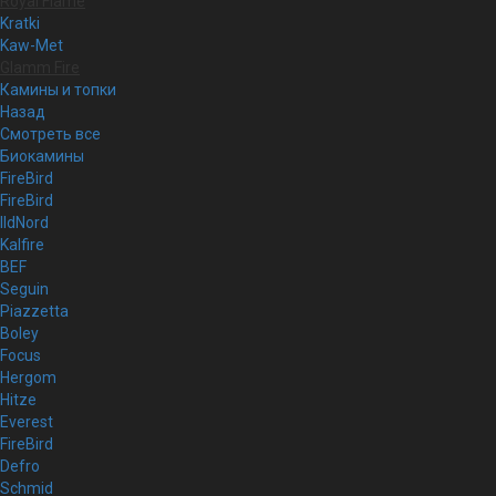
Royal Flame
Kratki
Kaw-Met
Glamm Fire
Камины и топки
Назад
Смотреть все
Биокамины
FireBird
FireBird
IldNord
Kalfire
BEF
Seguin
Piazzetta
Boley
Focus
Hergom
Hitze
Everest
FireBird
Defro
Schmid