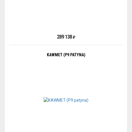
289 138
₽
KAWMET (P9 PATYNA)