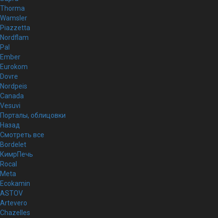
Thorma
Wamsler
Piazzetta
Nordflam
Pal
Ember
Eurokom
Dovre
Nordpeis
Canada
Vesuvi
Порталы, облицовки
Назад
Смотреть все
Bordelet
КимрПечь
Rocal
Meta
Ecokamin
ASTOV
Artevero
Chazelles