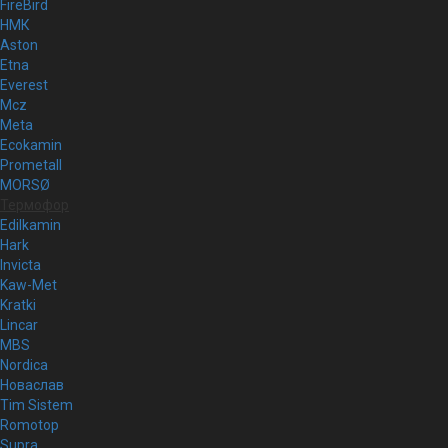
FireBird
НМК
Aston
Etna
Everest
Mcz
Meta
Ecokamin
Prometall
MORSØ
Термофор
Edilkamin
Hark
Invicta
Kaw-Met
Kratki
Lincar
MBS
Nordica
Новаслав
Tim Sistem
Romotop
Supra