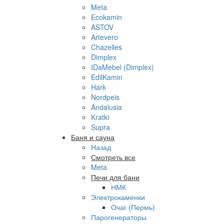
Meta
Ecokamin
ASTOV
Artevero
Chazelles
Dimplex
IDaMebel (Dimplex)
EdilKamin
Hark
Nordpeis
Andalusia
Kratki
Supra
Баня и сауна
Назад
Смотреть все
Meta
Печи для бани
НМК
Электрокаменки
Очаг (Пермь)
Парогенераторы