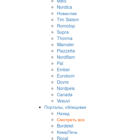
MBS
Nordica
Новаслав
Tim Sistem
Romotop
Supra
Thorma
Wamsler
Piazzetta
Nordflam
Pal
Ember
Eurokom
Dovre
Nordpeis
Canada
Vesuvi
Порталы, облицовки
Назад
Смотреть все
Bordelet
КимрПечь
Rocal