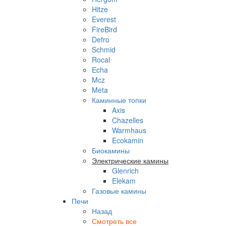
Hitze
Everest
FireBird
Defro
Schmid
Rocal
Echa
Mcz
Meta
Каминные топки
Axis
Chazelles
Warmhaus
Ecokamin
Биокамины
Электрические камины
Glenrich
Elekam
Газовые камины
Печи
Назад
Смотреть все