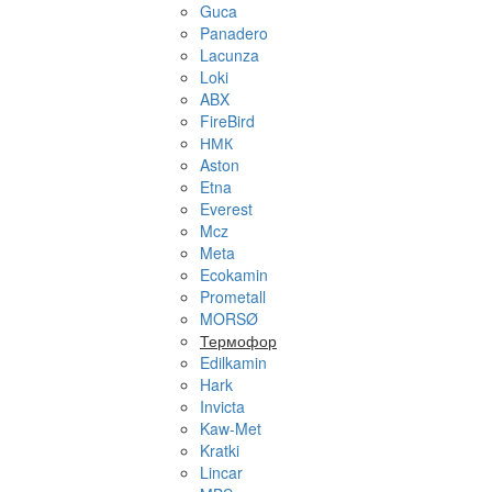
Guca
Panadero
Lacunza
Loki
ABX
FireBird
НМК
Aston
Etna
Everest
Mcz
Meta
Ecokamin
Prometall
MORSØ
Термофор
Edilkamin
Hark
Invicta
Kaw-Met
Kratki
Lincar