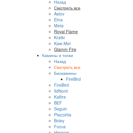
Назад
Смотреть все
Astov
Etna
Meta
Royal Flame
Kratki
Kaw-Met
Glamm Fire
Камины и топки
Назад
Смотреть все
Биокамины
FireBird
FireBird
IldNord
Kalfire
BEF
Seguin
Piazzetta
Boley
Focus
Hergom