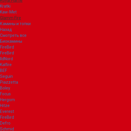
Royal Flame
Kratki
Kaw-Met
Glamm Fire
Камины и топки
Назад
Смотреть все
Биокамины
FireBird
FireBird
IldNord
Kalfire
BEF
Seguin
Piazzetta
Boley
Focus
Hergom
Hitze
Everest
FireBird
Defro
Schmid