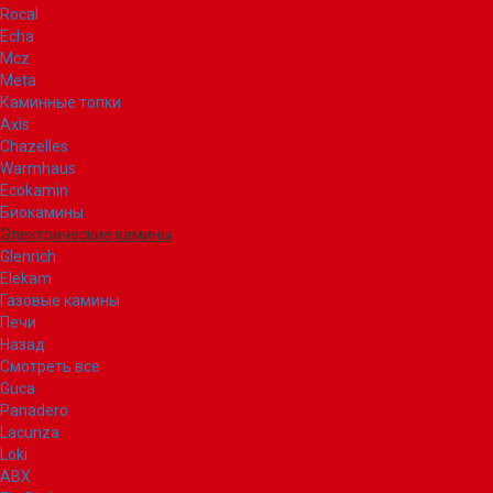
Rocal
Echa
Mcz
Meta
Каминные топки
Axis
Chazelles
Warmhaus
Ecokamin
Биокамины
Электрические камины
Glenrich
Elekam
Газовые камины
Печи
Назад
Смотреть все
Guca
Panadero
Lacunza
Loki
ABX