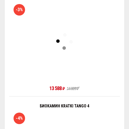
-3%
13 588
₽
14 009
₽
БИОКАМИН KRATKI TANGO 4
-4%