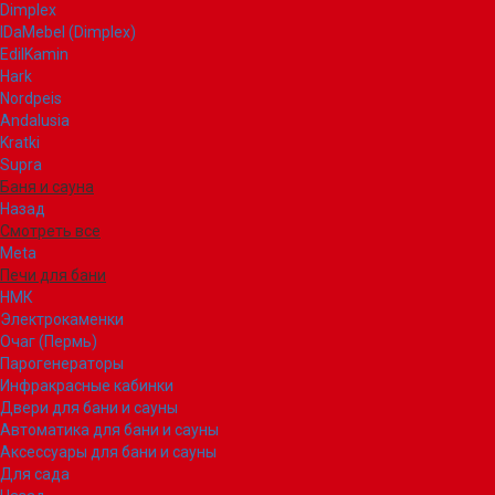
Dimplex
IDaMebel (Dimplex)
EdilKamin
Hark
Nordpeis
Andalusia
Kratki
Supra
Баня и сауна
Назад
Смотреть все
Meta
Печи для бани
НМК
Электрокаменки
Очаг (Пермь)
Парогенераторы
Инфракрасные кабинки
Двери для бани и сауны
Автоматика для бани и сауны
Аксессуары для бани и сауны
Для сада