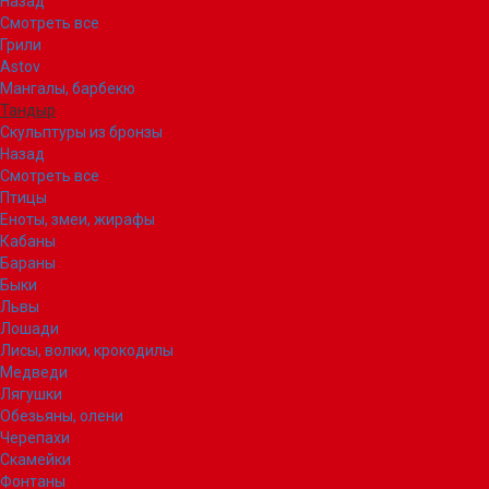
Назад
Смотреть все
Грили
Astov
Мангалы, барбекю
Тандыр
Скульптуры из бронзы
Назад
Смотреть все
Птицы
Еноты, змеи, жирафы
Кабаны
Бараны
Быки
Львы
Лошади
Лисы, волки, крокодилы
Медведи
Лягушки
Обезьяны, олени
Черепахи
Скамейки
Фонтаны