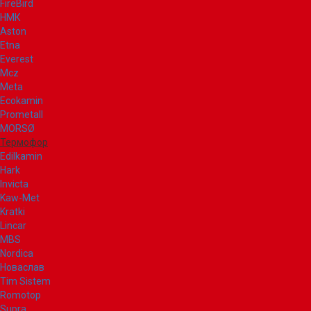
FireBird
НМК
Aston
Etna
Everest
Mcz
Meta
Ecokamin
Prometall
MORSØ
Термофор
Edilkamin
Hark
Invicta
Kaw-Met
Kratki
Lincar
MBS
Nordica
Новаслав
Tim Sistem
Romotop
Supra