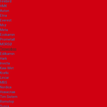
FireBird
НМК
Aston
Etna
Everest
Mcz
Meta
Ecokamin
Prometall
MORSØ
Термофор
Edilkamin
Hark
Invicta
Kaw-Met
Kratki
Lincar
MBS
Nordica
Новаслав
Tim Sistem
Romotop
Supra