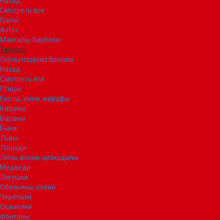
Назад
Смотреть все
Грили
Astov
Мангалы, барбекю
Тандыр
Скульптуры из бронзы
Назад
Смотреть все
Птицы
Еноты, змеи, жирафы
Кабаны
Бараны
Быки
Львы
Лошади
Лисы, волки, крокодилы
Медведи
Лягушки
Обезьяны, олени
Черепахи
Скамейки
Фонтаны