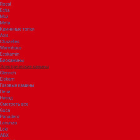
Rocal
Echa
Mcz
Meta
Каминные топки
Axis
Chazelles
Warmhaus
Ecokamin
Биокамины
Электрические камины
Glenrich
Elekam
Газовые камины
Печи
Назад
Смотреть все
Guca
Panadero
Lacunza
Loki
ABX