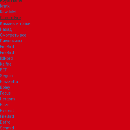
Royal Flame
Kratki
Kaw-Met
Glamm Fire
Камины и топки
Назад
Смотреть все
Биокамины
FireBird
FireBird
IldNord
Kalfire
BEF
Seguin
Piazzetta
Boley
Focus
Hergom
Hitze
Everest
FireBird
Defro
Schmid