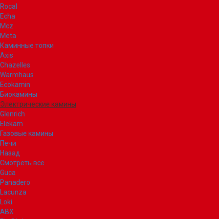
Rocal
Echa
Mcz
Meta
Каминные топки
Axis
Chazelles
Warmhaus
Ecokamin
Биокамины
Электрические камины
Glenrich
Elekam
Газовые камины
Печи
Назад
Смотреть все
Guca
Panadero
Lacunza
Loki
ABX