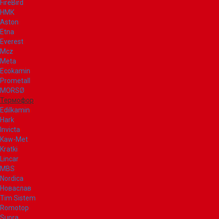
FireBird
НМК
Aston
Etna
Everest
Mcz
Meta
Ecokamin
Prometall
MORSØ
Термофор
Edilkamin
Hark
Invicta
Kaw-Met
Kratki
Lincar
MBS
Nordica
Новаслав
Tim Sistem
Romotop
Supra