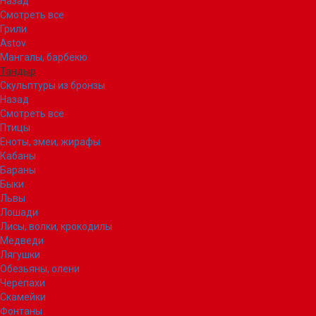
Назад
Смотреть все
Грили
Astov
Мангалы, барбекю
Тандыр
Скульптуры из бронзы
Назад
Смотреть все
Птицы
Еноты, змеи, жирафы
Кабаны
Бараны
Быки
Львы
Лошади
Лисы, волки, крокодилы
Медведи
Лягушки
Обезьяны, олени
Черепахи
Скамейки
Фонтаны