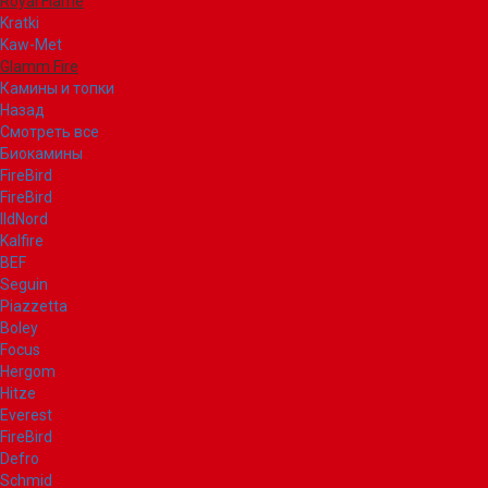
Royal Flame
Kratki
Kaw-Met
Glamm Fire
Камины и топки
Назад
Смотреть все
Биокамины
FireBird
FireBird
IldNord
Kalfire
BEF
Seguin
Piazzetta
Boley
Focus
Hergom
Hitze
Everest
FireBird
Defro
Schmid