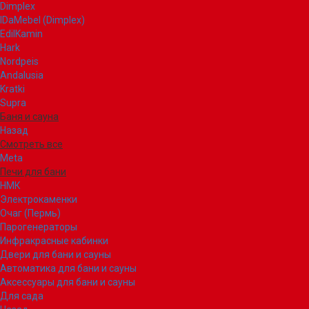
Dimplex
IDaMebel (Dimplex)
EdilKamin
Hark
Nordpeis
Andalusia
Kratki
Supra
Баня и сауна
Назад
Смотреть все
Meta
Печи для бани
НМК
Электрокаменки
Очаг (Пермь)
Парогенераторы
Инфракрасные кабинки
Двери для бани и сауны
Автоматика для бани и сауны
Аксессуары для бани и сауны
Для сада