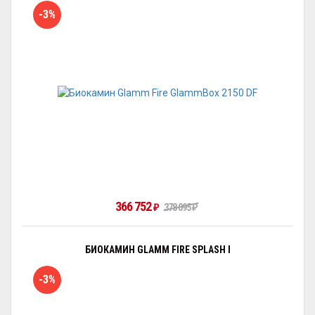
-3%
366 752
378 095
₽
₽
БИОКАМИН GLAMM FIRE SPLASH I
-3%