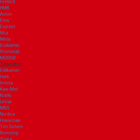
FireBird
НМК
Aston
Etna
Everest
Mcz
Meta
Ecokamin
Prometall
MORSØ
Термофор
Edilkamin
Hark
Invicta
Kaw-Met
Kratki
Lincar
MBS
Nordica
Новаслав
Tim Sistem
Romotop
Supra