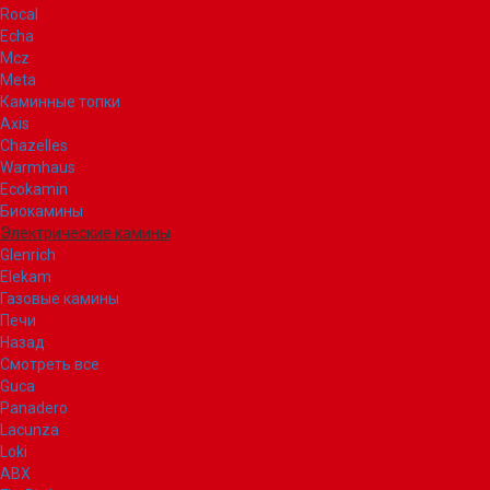
Rocal
Echa
Mcz
Meta
Каминные топки
Axis
Chazelles
Warmhaus
Ecokamin
Биокамины
Электрические камины
Glenrich
Elekam
Газовые камины
Печи
Назад
Смотреть все
Guca
Panadero
Lacunza
Loki
ABX