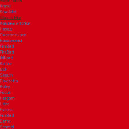
Royal Flame
Kratki
Kaw-Met
Glamm Fire
Камины и топки
Назад
Смотреть все
Биокамины
FireBird
FireBird
IldNord
Kalfire
BEF
Seguin
Piazzetta
Boley
Focus
Hergom
Hitze
Everest
FireBird
Defro
Schmid