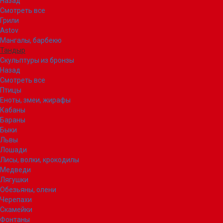
Назад
Смотреть все
Грили
Astov
Мангалы, барбекю
Тандыр
Скульптуры из бронзы
Назад
Смотреть все
Птицы
Еноты, змеи, жирафы
Кабаны
Бараны
Быки
Львы
Лошади
Лисы, волки, крокодилы
Медведи
Лягушки
Обезьяны, олени
Черепахи
Скамейки
Фонтаны