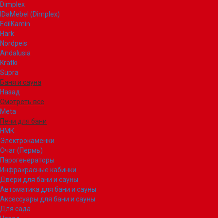
Dimplex
IDaMebel (Dimplex)
EdilKamin
Hark
Nordpeis
Andalusia
Kratki
Supra
Баня и сауна
Назад
Смотреть все
Meta
Печи для бани
НМК
Электрокаменки
Очаг (Пермь)
Парогенераторы
Инфракрасные кабинки
Двери для бани и сауны
Автоматика для бани и сауны
Аксессуары для бани и сауны
Для сада