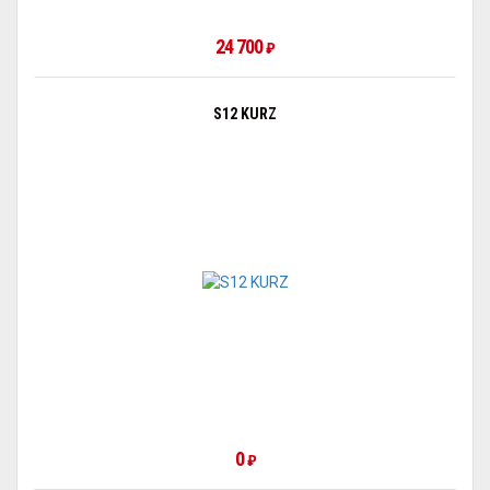
24 700
₽
S12 KURZ
0
₽