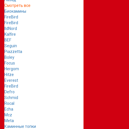
Смотреть все
Биокамины
FireBird
FireBird
IldNord
Kalfire
BEF
Seguin
Piazzetta
Boley
Focus
Hergom
Hitze
Everest
FireBird
Defro
Schmid
Rocal
Echa
Mcz
Meta
Каминные топки