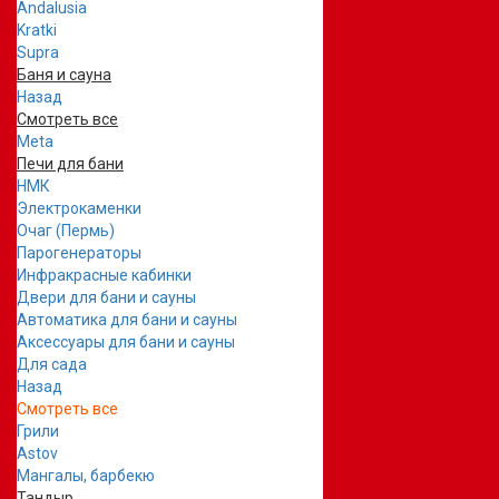
Andalusia
Kratki
Supra
Баня и сауна
Назад
Смотреть все
Meta
Печи для бани
НМК
Электрокаменки
Очаг (Пермь)
Парогенераторы
Инфракрасные кабинки
Двери для бани и сауны
Автоматика для бани и сауны
Аксессуары для бани и сауны
Для сада
Назад
Смотреть все
Грили
Astov
Мангалы, барбекю
Тандыр