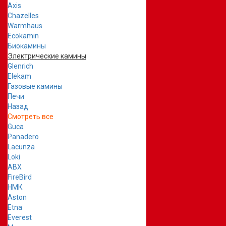
Axis
Chazelles
Warmhaus
Ecokamin
Биокамины
Электрические камины
Glenrich
Elekam
Газовые камины
Печи
Назад
Смотреть все
Guca
Panadero
Lacunza
Loki
ABX
FireBird
НМК
Aston
Etna
Everest