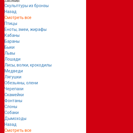
Скульптуры из бронзы
Назад
Смотреть все
Птицы
Еноты, змеи, жирафы
Кабаны
Бараны
Быки
Львы
Лошади
Лисы, волки, крокодилы
Медведи
Лягушки
Обезьяны, олени
Черепахи
Скамейки
Фонтаны
Слоны
Собаки
Дымоходы
Назад
Смотреть все