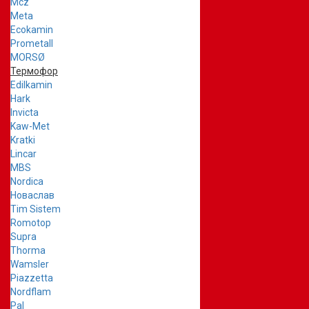
Mcz
Meta
Ecokamin
Prometall
MORSØ
Термофор
Edilkamin
Hark
Invicta
Kaw-Met
Kratki
Lincar
MBS
Nordica
Новаслав
Tim Sistem
Romotop
Supra
Thorma
Wamsler
Piazzetta
Nordflam
Pal