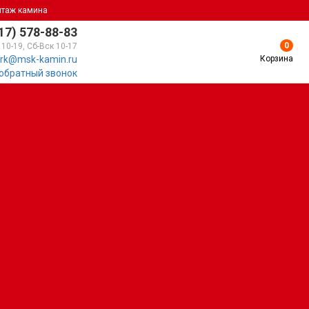
нтаж камина
17) 578-88-83
0
 10-19, Сб-Вск 10-17
Корзина
rk@msk-kamin.ru
 обратный звонок