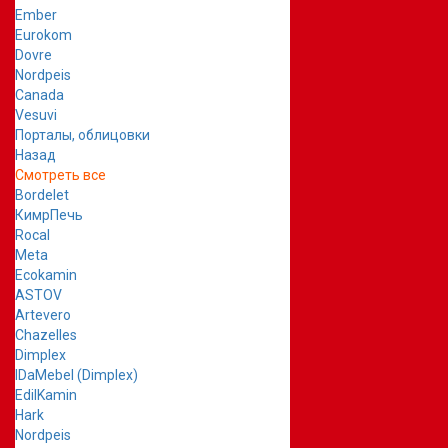
Ember
Eurokom
Dovre
Nordpeis
Canada
Vesuvi
Порталы, облицовки
Назад
Смотреть все
Bordelet
КимрПечь
Rocal
Meta
Ecokamin
ASTOV
Artevero
Chazelles
Dimplex
IDaMebel (Dimplex)
EdilKamin
Hark
Nordpeis