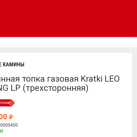
Е КАМИНЫ
нная топка газовая Kratki LEO
NG LP (трехсторонняя)
топки
400
₽
00005450
ИИ