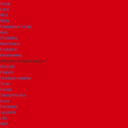
Rocal
Echa
Mcz
Meta
Каминные топки
Axis
Chazelles
Warmhaus
Ecokamin
Биокамины
Электрические камины
Glenrich
Elekam
Газовые камины
Печи
Назад
Смотреть все
Guca
Panadero
Lacunza
Loki
ABX