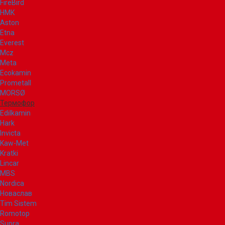
FireBird
НМК
Aston
Etna
Everest
Mcz
Meta
Ecokamin
Prometall
MORSØ
Термофор
Edilkamin
Hark
Invicta
Kaw-Met
Kratki
Lincar
MBS
Nordica
Новаслав
Tim Sistem
Romotop
Supra