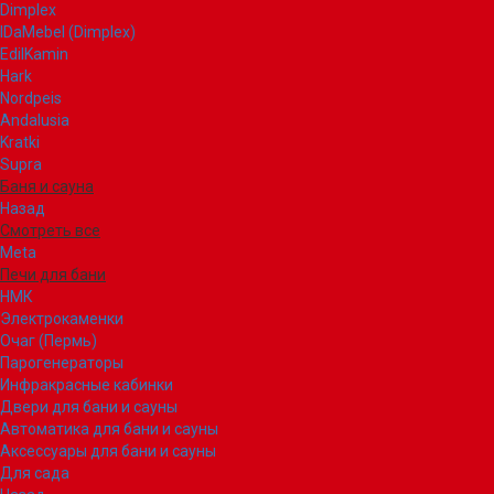
Dimplex
IDaMebel (Dimplex)
EdilKamin
Hark
Nordpeis
Andalusia
Kratki
Supra
Баня и сауна
Назад
Смотреть все
Meta
Печи для бани
НМК
Электрокаменки
Очаг (Пермь)
Парогенераторы
Инфракрасные кабинки
Двери для бани и сауны
Автоматика для бани и сауны
Аксессуары для бани и сауны
Для сада