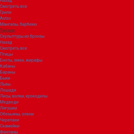
Назад
Смотреть все
Грили
Astov
Мангалы, барбекю
Тандыр
Скульптуры из бронзы
Назад
Смотреть все
Птицы
Еноты, змеи, жирафы
Кабаны
Бараны
Быки
Львы
Лошади
Лисы, волки, крокодилы
Медведи
Лягушки
Обезьяны, олени
Черепахи
Скамейки
Фонтаны