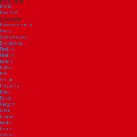
Royal Flame
Kratki
Kaw-Met
Glamm Fire
Камины и топки
Назад
Смотреть все
Биокамины
FireBird
FireBird
IldNord
Kalfire
BEF
Seguin
Piazzetta
Boley
Focus
Hergom
Hitze
Everest
FireBird
Defro
Schmid