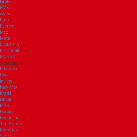
FireBird
НМК
Aston
Etna
Everest
Mcz
Meta
Ecokamin
Prometall
MORSØ
Термофор
Edilkamin
Hark
Invicta
Kaw-Met
Kratki
Lincar
MBS
Nordica
Новаслав
Tim Sistem
Romotop
Supra