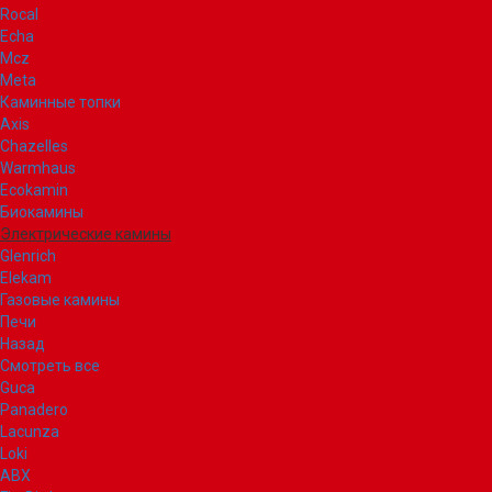
Rocal
Echa
Mcz
Meta
Каминные топки
Axis
Chazelles
Warmhaus
Ecokamin
Биокамины
Электрические камины
Glenrich
Elekam
Газовые камины
Печи
Назад
Смотреть все
Guca
Panadero
Lacunza
Loki
ABX