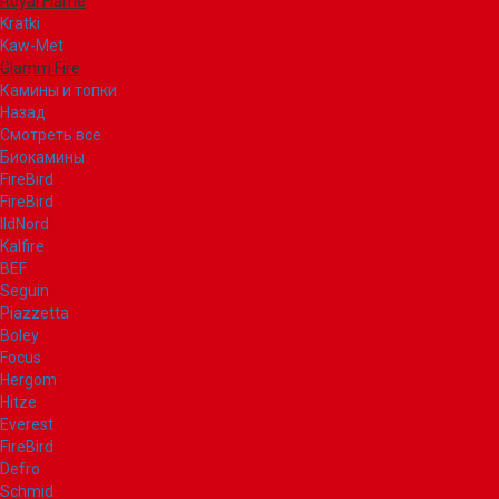
Royal Flame
Kratki
Kaw-Met
Glamm Fire
Камины и топки
Назад
Смотреть все
Биокамины
FireBird
FireBird
IldNord
Kalfire
BEF
Seguin
Piazzetta
Boley
Focus
Hergom
Hitze
Everest
FireBird
Defro
Schmid