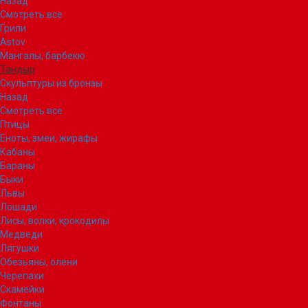
Назад
Смотреть все
Грили
Astov
Мангалы, барбекю
Тандыр
Скульптуры из бронзы
Назад
Смотреть все
Птицы
Еноты, змеи, жирафы
Кабаны
Бараны
Быки
Львы
Лошади
Лисы, волки, крокодилы
Медведи
Лягушки
Обезьяны, олени
Черепахи
Скамейки
Фонтаны