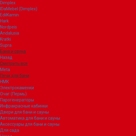
Dimplex
IDaMebel (Dimplex)
EdilKamin
Hark
Nordpeis
Andalusia
Kratki
Supra
Баня и сауна
Назад
Смотреть все
Meta
Печи для бани
НМК
Электрокаменки
Очаг (Пермь)
Парогенераторы
Инфракрасные кабинки
Двери для бани и сауны
Автоматика для бани и сауны
Аксессуары для бани и сауны
Для сада