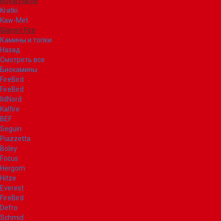
Royal Flame
Kratki
Kaw-Met
Glamm Fire
Камины и топки
Назад
Смотреть все
Биокамины
FireBird
FireBird
IldNord
Kalfire
BEF
Seguin
Piazzetta
Boley
Focus
Hergom
Hitze
Everest
FireBird
Defro
Schmid