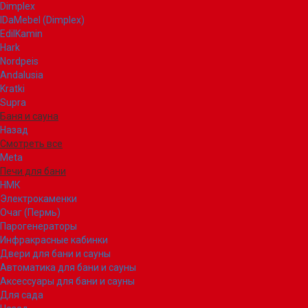
Dimplex
IDaMebel (Dimplex)
EdilKamin
Hark
Nordpeis
Andalusia
Kratki
Supra
Баня и сауна
Назад
Смотреть все
Meta
Печи для бани
НМК
Электрокаменки
Очаг (Пермь)
Парогенераторы
Инфракрасные кабинки
Двери для бани и сауны
Автоматика для бани и сауны
Аксессуары для бани и сауны
Для сада