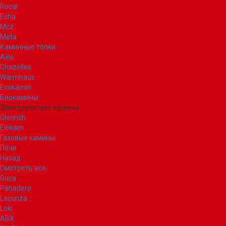
Rocal
Echa
Mcz
Meta
Каминные топки
Axis
Chazelles
Warmhaus
Ecokamin
Биокамины
Электрические камины
Glenrich
Elekam
Газовые камины
Печи
Назад
Смотреть все
Guca
Panadero
Lacunza
Loki
ABX