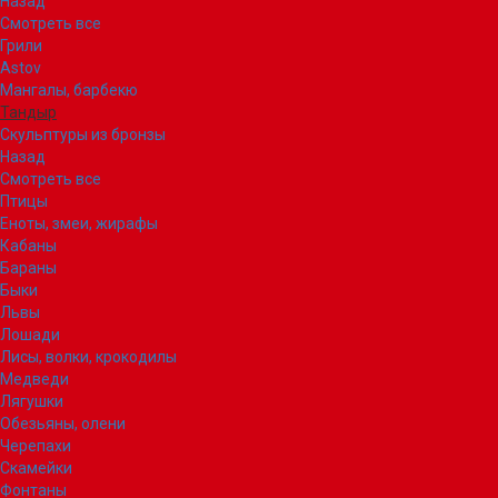
Назад
Смотреть все
Грили
Astov
Мангалы, барбекю
Тандыр
Скульптуры из бронзы
Назад
Смотреть все
Птицы
Еноты, змеи, жирафы
Кабаны
Бараны
Быки
Львы
Лошади
Лисы, волки, крокодилы
Медведи
Лягушки
Обезьяны, олени
Черепахи
Скамейки
Фонтаны