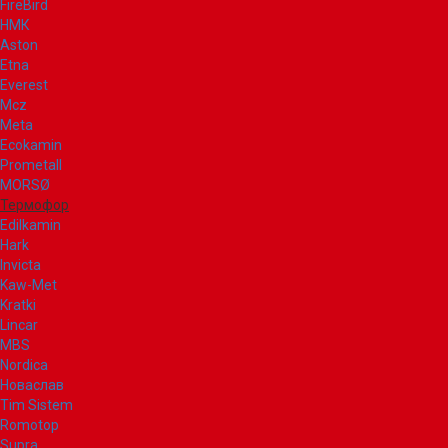
FireBird
НМК
Aston
Etna
Everest
Mcz
Meta
Ecokamin
Prometall
MORSØ
Термофор
Edilkamin
Hark
Invicta
Kaw-Met
Kratki
Lincar
MBS
Nordica
Новаслав
Tim Sistem
Romotop
Supra