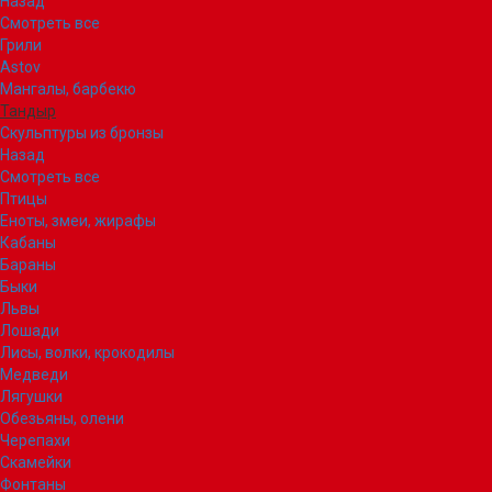
Назад
Смотреть все
Грили
Astov
Мангалы, барбекю
Тандыр
Скульптуры из бронзы
Назад
Смотреть все
Птицы
Еноты, змеи, жирафы
Кабаны
Бараны
Быки
Львы
Лошади
Лисы, волки, крокодилы
Медведи
Лягушки
Обезьяны, олени
Черепахи
Скамейки
Фонтаны