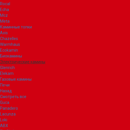
Rocal
Echa
Mcz
Meta
Каминные топки
Axis
Chazelles
Warmhaus
Ecokamin
Биокамины
Электрические камины
Glenrich
Elekam
Газовые камины
Печи
Назад
Смотреть все
Guca
Panadero
Lacunza
Loki
ABX