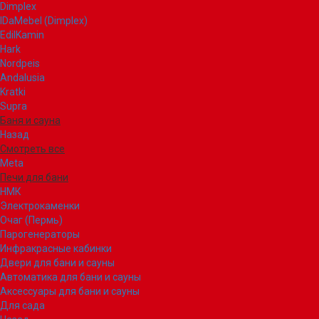
Dimplex
IDaMebel (Dimplex)
EdilKamin
Hark
Nordpeis
Andalusia
Kratki
Supra
Баня и сауна
Назад
Смотреть все
Meta
Печи для бани
НМК
Электрокаменки
Очаг (Пермь)
Парогенераторы
Инфракрасные кабинки
Двери для бани и сауны
Автоматика для бани и сауны
Аксессуары для бани и сауны
Для сада