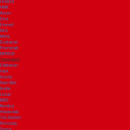
FireBird
НМК
Aston
Etna
Everest
Mcz
Meta
Ecokamin
Prometall
MORSØ
Термофор
Edilkamin
Hark
Invicta
Kaw-Met
Kratki
Lincar
MBS
Nordica
Новаслав
Tim Sistem
Romotop
Supra