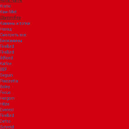
Royal Flame
Kratki
Kaw-Met
Glamm Fire
Камины и топки
Назад
Смотреть все
Биокамины
FireBird
FireBird
IldNord
Kalfire
BEF
Seguin
Piazzetta
Boley
Focus
Hergom
Hitze
Everest
FireBird
Defro
Schmid