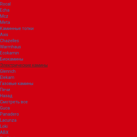
Rocal
Echa
Mcz
Meta
Каминные топки
Axis
Chazelles
Warmhaus
Ecokamin
Биокамины
Электрические камины
Glenrich
Elekam
Газовые камины
Печи
Назад
Смотреть все
Guca
Panadero
Lacunza
Loki
ABX