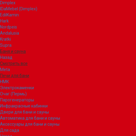
Dimplex
IDaMebel (Dimplex)
EdilKamin
Hark
Nordpeis
Andalusia
Kratki
Supra
Баня и сауна
Назад
Смотреть все
Meta
Печи для бани
НМК
Электрокаменки
Очаг (Пермь)
Парогенераторы
Инфракрасные кабинки
Двери для бани и сауны
Автоматика для бани и сауны
Аксессуары для бани и сауны
Для сада