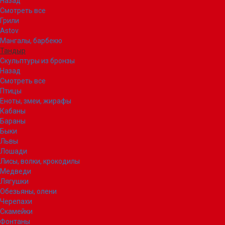
Назад
Смотреть все
Грили
Astov
Мангалы, барбекю
Тандыр
Скульптуры из бронзы
Назад
Смотреть все
Птицы
Еноты, змеи, жирафы
Кабаны
Бараны
Быки
Львы
Лошади
Лисы, волки, крокодилы
Медведи
Лягушки
Обезьяны, олени
Черепахи
Скамейки
Фонтаны