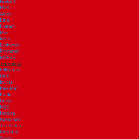
FireBird
НМК
Aston
Etna
Everest
Mcz
Meta
Ecokamin
Prometall
MORSØ
Термофор
Edilkamin
Hark
Invicta
Kaw-Met
Kratki
Lincar
MBS
Nordica
Новаслав
Tim Sistem
Romotop
Supra