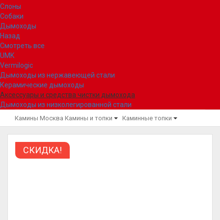
Слоны
Собаки
Дымоходы
Назад
Смотреть все
UMK
Vermilogic
Дымоходы из нержавеющей стали
Керамические дымоходы
Аксессуары и средства чистки дымохода
Дымоходы из низколегированной стали
Камины Москва
Камины и топки
Каминные топки
СКИДКА!