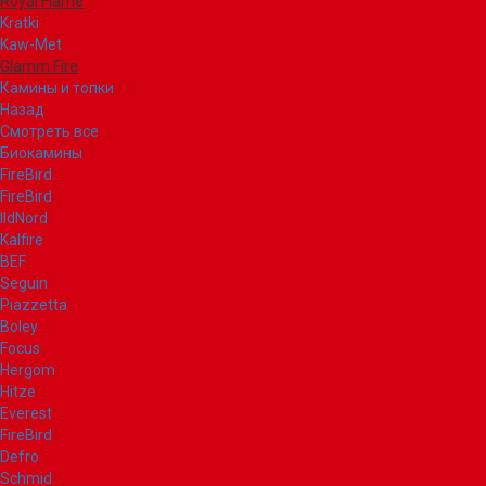
Royal Flame
Kratki
Kaw-Met
Glamm Fire
Камины и топки
Назад
Смотреть все
Биокамины
FireBird
FireBird
IldNord
Kalfire
BEF
Seguin
Piazzetta
Boley
Focus
Hergom
Hitze
Everest
FireBird
Defro
Schmid