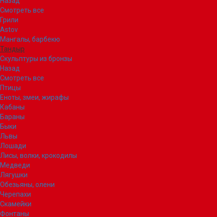
Назад
Смотреть все
Грили
Astov
Мангалы, барбекю
Тандыр
Скульптуры из бронзы
Назад
Смотреть все
Птицы
Еноты, змеи, жирафы
Кабаны
Бараны
Быки
Львы
Лошади
Лисы, волки, крокодилы
Медведи
Лягушки
Обезьяны, олени
Черепахи
Скамейки
Фонтаны