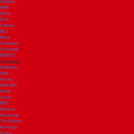
FireBird
НМК
Aston
Etna
Everest
Mcz
Meta
Ecokamin
Prometall
MORSØ
Термофор
Edilkamin
Hark
Invicta
Kaw-Met
Kratki
Lincar
MBS
Nordica
Новаслав
Tim Sistem
Romotop
Supra