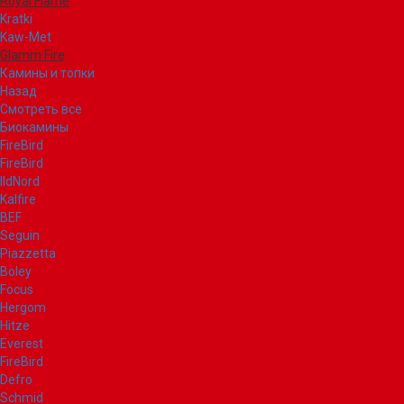
Royal Flame
Kratki
Kaw-Met
Glamm Fire
Камины и топки
Назад
Смотреть все
Биокамины
FireBird
FireBird
IldNord
Kalfire
BEF
Seguin
Piazzetta
Boley
Focus
Hergom
Hitze
Everest
FireBird
Defro
Schmid