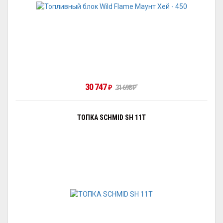
30 747
₽
31 698
₽
ТОПКА SCHMID SH 11T