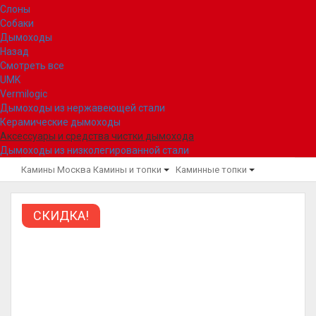
Слоны
Собаки
Дымоходы
Назад
Смотреть все
UMK
Vermilogic
Дымоходы из нержавеющей стали
Керамические дымоходы
Аксессуары и средства чистки дымохода
Дымоходы из низколегированной стали
Камины Москва
Камины и топки
Каминные топки
СКИДКА!