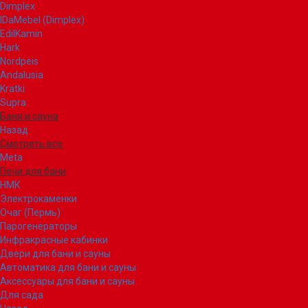
Dimplex
IDaMebel (Dimplex)
EdilKamin
Hark
Nordpeis
Andalusia
Kratki
Supra
Баня и сауна
Назад
Смотреть все
Meta
Печи для бани
НМК
Электрокаменки
Очаг (Пермь)
Парогенераторы
Инфракрасные кабинки
Двери для бани и сауны
Автоматика для бани и сауны
Аксессуары для бани и сауны
Для сада