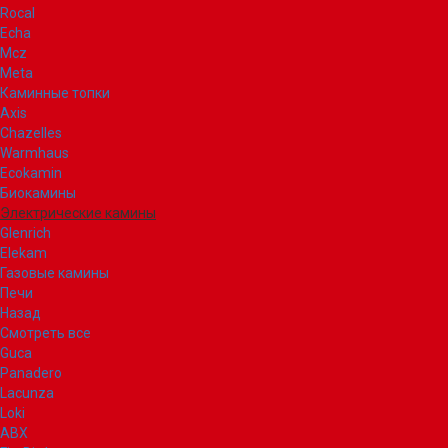
Rocal
Echa
Mcz
Meta
Каминные топки
Axis
Chazelles
Warmhaus
Ecokamin
Биокамины
Электрические камины
Glenrich
Elekam
Газовые камины
Печи
Назад
Смотреть все
Guca
Panadero
Lacunza
Loki
ABX